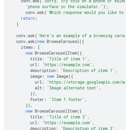
conv
.
ask
(
'Sorry, try this on a phone or select
'phone surface in the simulator.'
);
conv
.
ask
(
'Which response would you like to s
return
;
}
conv
.
ask
(
`Here's an example of a browsing carous
conv
.
ask
(
new
BrowseCarousel
({
items
:
[
new
BrowseCarouselItem
({
title
:
'Title of item 1'
,
url
:
'https://example.com'
,
description
:
'Description of item 1'
,
image
:
new
Image
({
url
:
'https://storage.googleapis.com/act
alt
:
'Image alternate text'
,
}),
footer
:
'Item 1 footer'
,
}),
new
BrowseCarouselItem
({
title
:
'Title of item 2'
,
url
:
'https://example.com'
,
description
:
'Description of item 2'
,