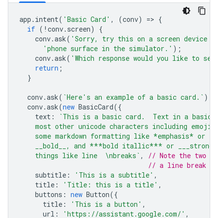
app
.
intent
(
'Basic Card'
,
(
conv
)
=
>
{
if
(
!
conv
.
screen
)
{
conv
.
ask
(
'Sorry, try this on a screen device o
'phone surface in the simulator.'
);
conv
.
ask
(
'Which response would you like to see
return
;
}
conv
.
ask
(
`Here's an example of a basic card.`
);
conv
.
ask
(
new
BasicCard
({
text
:
`This is a basic card.  Text in a basic 
    most other unicode characters including emojis
    some markdown formatting like *emphasis* or _i
    __bold__, and ***bold itallic*** or ___strong 
    things like line  \nbreaks`
,
// Note the two s
// a line break to
subtitle
:
'This is a subtitle'
,
title
:
'Title: this is a title'
,
buttons
:
new
Button
({
title
:
'This is a button'
,
url
:
'https://assistant.google.com/'
,