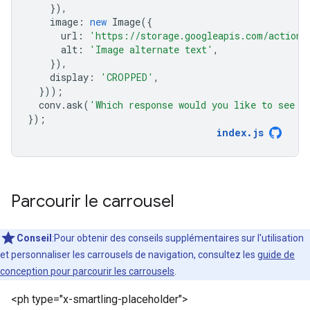
}),
image
:
new
Image
({
url
:
'https://storage.googleapis.com/actions
alt
:
'Image alternate text'
,
}),
display
:
'CROPPED'
,
}));
conv
.
ask
(
'Which response would you like to see n
});
index
.
js
Parcourir le carrousel
Conseil
:Pour obtenir des conseils supplémentaires sur l'utilisation
et personnaliser les carrousels de navigation, consultez les
guide de
conception pour parcourir les carrousels
.
<ph type="x-smartling-placeholder">