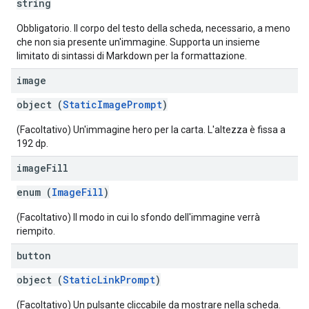
string
Obbligatorio. Il corpo del testo della scheda, necessario, a meno
che non sia presente un'immagine. Supporta un insieme
limitato di sintassi di Markdown per la formattazione.
image
object (
StaticImagePrompt
)
(Facoltativo) Un'immagine hero per la carta. L'altezza è fissa a
192 dp.
image
Fill
enum (
ImageFill
)
(Facoltativo) Il modo in cui lo sfondo dell'immagine verrà
riempito.
button
object (
StaticLinkPrompt
)
(Facoltativo) Un pulsante cliccabile da mostrare nella scheda.