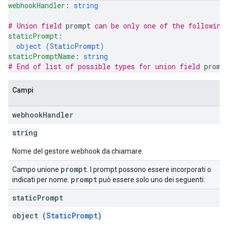
webhookHandler
: 
string
# Union field 
prompt
 can be only one of the following
staticPrompt
: 
object (
StaticPrompt
)
staticPromptName
: 
string
# End of list of possible types for union field 
promp
Campi
webhook
Handler
string
Nome del gestore webhook da chiamare.
prompt
Campo unione
. I prompt possono essere incorporati o
prompt
indicati per nome.
può essere solo uno dei seguenti:
static
Prompt
object (
StaticPrompt
)