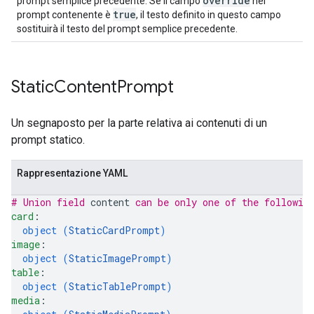
override
prompt semplice precedente. Se il campo
nel
true
prompt contenente è
, il testo definito in questo campo
sostituirà il testo del prompt semplice precedente.
Static
Content
Prompt
Un segnaposto per la parte relativa ai contenuti di un
prompt statico.
Rappresentazione YAML
# Union field 
content
 can be only one of the followin
card
: 
object (
StaticCardPrompt
)
image
: 
object (
StaticImagePrompt
)
table
: 
object (
StaticTablePrompt
)
media
: 