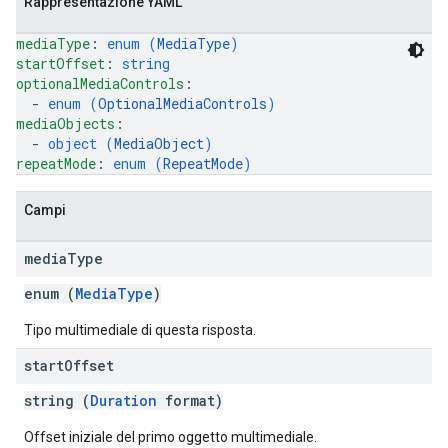
Rappresentazione YAML
mediaType
: 
enum (
MediaType
)
startOffset
: 
string
optionalMediaControls
: 
  - 
enum (
OptionalMediaControls
)
mediaObjects
: 
  - 
object (
MediaObject
)
repeatMode
: 
enum (
RepeatMode
)
Campi
media
Type
enum (
MediaType
)
Tipo multimediale di questa risposta.
start
Offset
string (
Duration
format)
Offset iniziale del primo oggetto multimediale.