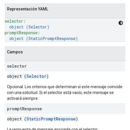
Representación YAML
selector
: 
object (
Selector
)
promptResponse
: 
object (
StaticPromptResponse
)
Campos
selector
object (
Selector
)
Opcional. Los criterios que determinan si este mensaje coincide
con una solicitud. Si el selector está vacío, este mensaje se
activará siempre.
prompt
Response
object (
StaticPromptResponse
)
La respuesta de mensaje asociada con el selector.