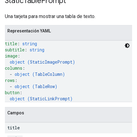
Static
Table
Prompt
Una tarjeta para mostrar una tabla de texto.
Representación YAML
title
: 
string
subtitle
: 
string
image
: 
object (
StaticImagePrompt
)
columns
: 
  - 
object (
TableColumn
)
rows
: 
  - 
object (
TableRow
)
button
: 
object (
StaticLinkPrompt
)
Campos
title