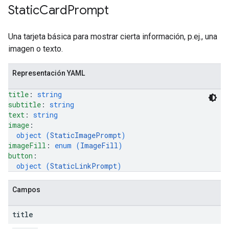
Static
Card
Prompt
Una tarjeta básica para mostrar cierta información, p.ej., una
imagen o texto.
Representación YAML
title
: 
string
subtitle
: 
string
text
: 
string
image
: 
object (
StaticImagePrompt
)
imageFill
: 
enum (
ImageFill
)
button
: 
object (
StaticLinkPrompt
)
Campos
title