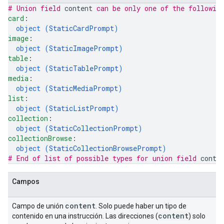
# Union field 
content
 can be only one of the followin
card
: 
object (
StaticCardPrompt
)
image
: 
object (
StaticImagePrompt
)
table
: 
object (
StaticTablePrompt
)
media
: 
object (
StaticMediaPrompt
)
list
: 
object (
StaticListPrompt
)
collection
: 
object (
StaticCollectionPrompt
)
collectionBrowse
: 
object (
StaticCollectionBrowsePrompt
)
# End of list of possible types for union field 
conte
Campos
content
Campo de unión
. Solo puede haber un tipo de
content
contenido en una instrucción. Las direcciones (
) solo