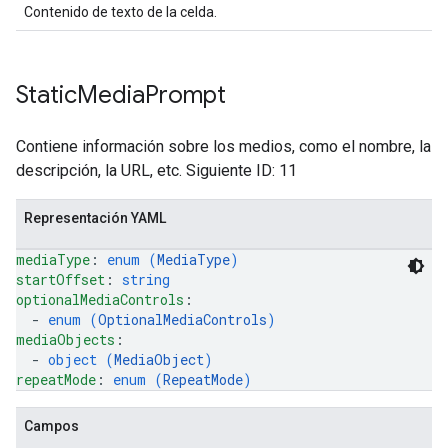
Contenido de texto de la celda.
Static
Media
Prompt
Contiene información sobre los medios, como el nombre, la
descripción, la URL, etc. Siguiente ID: 11
Representación YAML
mediaType
: 
enum (
MediaType
)
startOffset
: 
string
optionalMediaControls
: 
  - 
enum (
OptionalMediaControls
)
mediaObjects
: 
  - 
object (
MediaObject
)
repeatMode
: 
enum (
RepeatMode
)
Campos