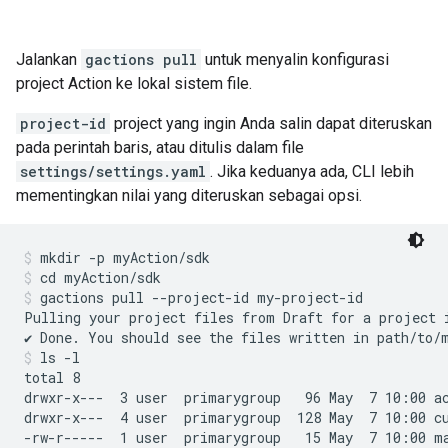
Jalankan
gactions pull
untuk menyalin konfigurasi
project Action ke lokal sistem file.
project-id
project yang ingin Anda salin dapat diteruskan
pada perintah baris, atau ditulis dalam file
settings/settings.yaml
. Jika keduanya ada, CLI lebih
mementingkan nilai yang diteruskan sebagai opsi.
mkdir -p myAction/sdk
cd myAction/sdk
gactions pull --project-id my-project-id
Pulling your project files from Draft for a project 
ls -l
total 8

drwxr-x---  3 user  primarygroup   96 May  7 10:00 ac
drwxr-x---  4 user  primarygroup  128 May  7 10:00 cu
-rw-r-----  1 user  primarygroup   15 May  7 10:00 ma