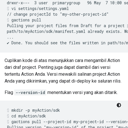
vi settings/settings.yaml
gactions pull
Pulling your project files from Draft for a project 
path/to/myAction/sdk/manifest.yaml already exists. Wo
...

Cuplikan kode di atas menunjukkan cara mengambil Action
dari draf project. Penting juga dapat diambil dari versi
tertentu Action Anda. Versi mewakili salinan project Action
Anda yang dikirimkan, yang dapat di-deploy ke saluran rilis.
Flag
--version-id
menentukan versi yang akan ditarik.
mkdir -p myAction/sdk
cd myAction/sdk
gactions pull --project-id my-project-id --version
Pulling version "my-version-id" of the project "my-p