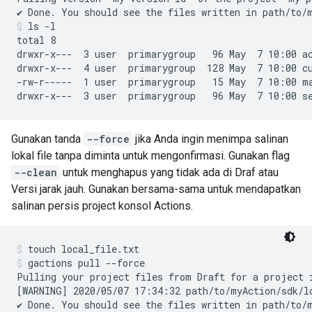
ls -l
total 8

drwxr-x---  3 user  primarygroup   96 May  7 10:00 ac
drwxr-x---  4 user  primarygroup  128 May  7 10:00 cu
-rw-r-----  1 user  primarygroup   15 May  7 10:00 ma
Gunakan tanda
--force
jika Anda ingin menimpa salinan
lokal file tanpa diminta untuk mengonfirmasi. Gunakan flag
--clean
untuk menghapus yang tidak ada di Draf atau
Versi jarak jauh. Gunakan bersama-sama untuk mendapatkan
salinan persis project konsol Actions.
touch local_file.txt
gactions pull --force
Pulling your project files from Draft for a project 
[WARNING] 2020/05/07 17:34:32 path/to/myAction/sdk/lo