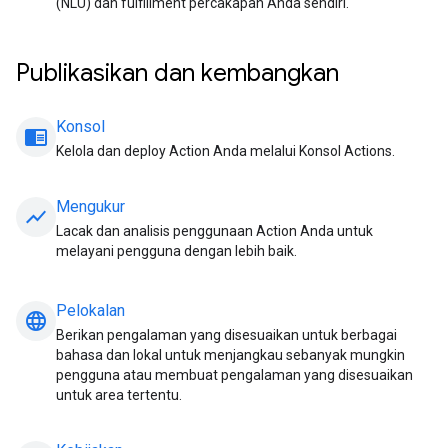
(NLU) dan fulfillment percakapan Anda sendiri.
Publikasikan dan kembangkan
Konsol
chrome_reader_mode
Kelola dan deploy Action Anda melalui Konsol Actions.
Mengukur
show_chart
Lacak dan analisis penggunaan Action Anda untuk
melayani pengguna dengan lebih baik.
Pelokalan
language
Berikan pengalaman yang disesuaikan untuk berbagai
bahasa dan lokal untuk menjangkau sebanyak mungkin
pengguna atau membuat pengalaman yang disesuaikan
untuk area tertentu.