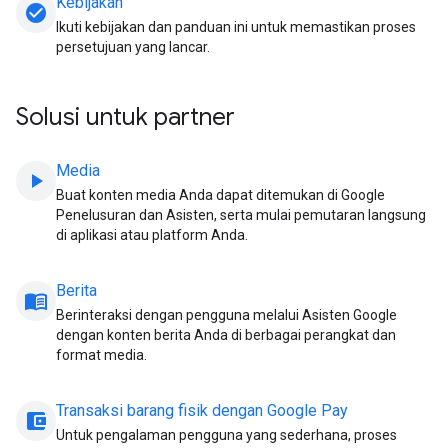
Kebijakan
check_circle
Ikuti kebijakan dan panduan ini untuk memastikan proses
persetujuan yang lancar.
Solusi untuk partner
Media
play_arrow
Buat konten media Anda dapat ditemukan di Google
Penelusuran dan Asisten, serta mulai pemutaran langsung
di aplikasi atau platform Anda.
Berita
menu_book
Berinteraksi dengan pengguna melalui Asisten Google
dengan konten berita Anda di berbagai perangkat dan
format media.
Transaksi barang fisik dengan Google Pay
account_balance_wallet
Untuk pengalaman pengguna yang sederhana, proses