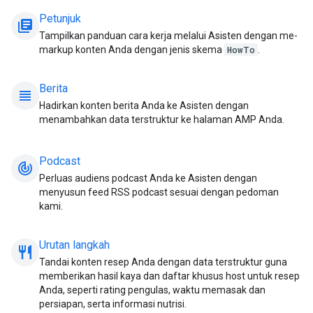
Petunjuk
library_books
Tampilkan panduan cara kerja melalui Asisten dengan me-
markup konten Anda dengan jenis skema
HowTo
.
Berita
view_headline
Hadirkan konten berita Anda ke Asisten dengan
menambahkan data terstruktur ke halaman AMP Anda.
Podcast
track_changes
Perluas audiens podcast Anda ke Asisten dengan
menyusun feed RSS podcast sesuai dengan pedoman
kami.
Urutan langkah
restaurant_meal
Tandai konten resep Anda dengan data terstruktur guna
memberikan hasil kaya dan daftar khusus host untuk resep
Anda, seperti rating pengulas, waktu memasak dan
persiapan, serta informasi nutrisi.