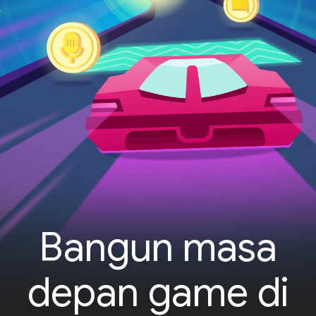
Bangun masa
depan game di