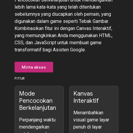
lebih lama kata-kata yang telah ditentukan
sebelumnya yang diucapkan oleh pemain, yang
digunakan dalam game seperti Tebak Gambar.
Kombinasikan fitur ini dengan Canvas Interaktif,
yang memungkinkan Anda menggunakan HTML,
CSS, dan JavaScript untuk membuat game
transformatif bagi Asisten Google.
Minta akses
FITUR
Mode
Kanvas
Pencocokan
Interaktif
Berkelanjutan
Menambahkan
Perpanjang waktu
visual game layar
mendengarkan
penuh di layar