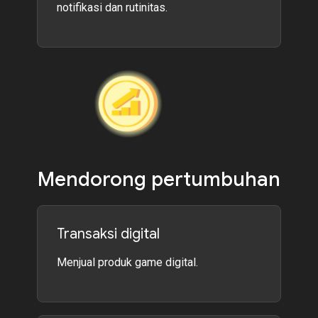
notifikasi dan rutinitas.
Mendorong pertumbuhan
Transaksi digital
Menjual produk game digital.