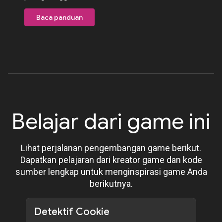
Baca panduan
Belajar dari game ini
Lihat perjalanan pengembangan game berikut.
Dapatkan pelajaran dari kreator game dan kode
sumber lengkap untuk menginspirasi game Anda
berikutnya.
Detektif Cookie