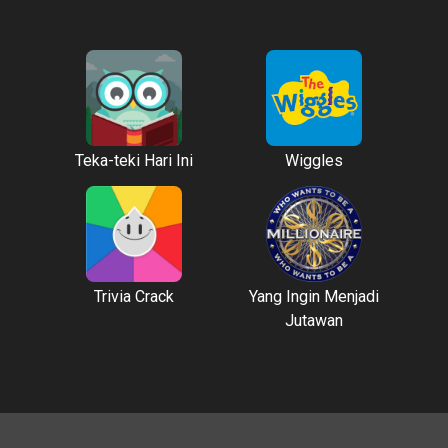
Teka-teki Hari Ini
Wiggles
Trivia Crack
Yang Ingin Menjadi
Jutawan