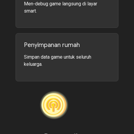
Men-debug game langsung di layar
smart.
Penyimpanan rumah
Simpan data game untuk seluruh
keluarga.