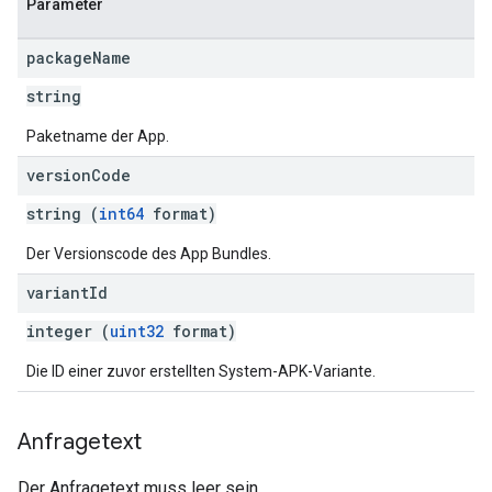
Parameter
package
Name
string
Paketname der App.
version
Code
string (
int64
format)
Der Versionscode des App Bundles.
variant
Id
integer (
uint32
format)
Die ID einer zuvor erstellten System-APK-Variante.
Anfragetext
Der Anfragetext muss leer sein.