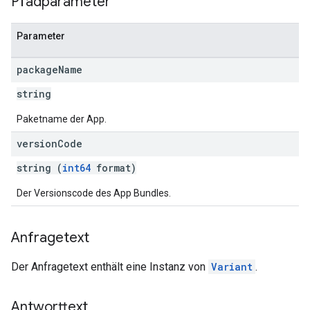
Pfadparameter
Parameter
package
Name
string
Paketname der App.
version
Code
string (
int64
format)
Der Versionscode des App Bundles.
Anfragetext
Der Anfragetext enthält eine Instanz von
Variant
.
Antworttext