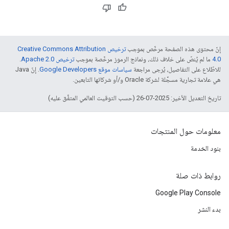
إنّ محتوى هذه الصفحة مرخّص بموجب
ترخيص Creative Commons Attribution
4.0‏
ما لم يُنصّ على خلاف ذلك، ونماذج الرموز مرخّصة بموجب
ترخيص Apache 2.0‏
.
للاطّلاع على التفاصيل، يُرجى مراجعة
سياسات موقع Google Developers‏
. إنّ Java
هي علامة تجارية مسجَّلة لشركة Oracle و/أو شركائها التابعين.
تاريخ التعديل الأخير: 2025-07-26 (حسب التوقيت العالمي المتفَّق عليه)
معلومات حول المنتجات
بنود الخدمة
روابط ذات صلة
Google Play Console
بدء النشر