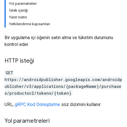
Yol parametreleri
İstek içeriği
Yanıt metni
Yetkilendirme kapsamları
Bir uygulama içi öğenin satın alma ve tüketim durumunu
kontrol eder.
HTTP isteği
GET
https://androidpublisher.googleapis.com/androidp
ublisher/v3/applications/{packageName}/purchase
ions
s/productsv2/tokens/{token}
ions.offers
URL,
gRPC Kod Dönüştürme
söz dizimini kullanır.
s
Yol parametreleri