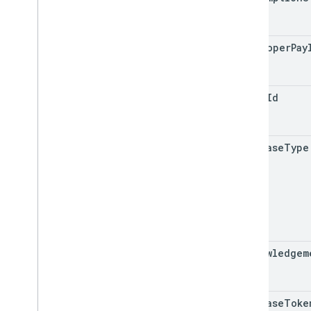
użytkownika
Typy
developer
Pay
All
Users
Android
Sdks
Typ obrazu aplikacji
order
Id
App
Recovery
Action
Typ pliku rozszerzenia
Migrate
Base
Plan
Prices
Response
purchase
Type
Pieniądze
Tag oferty
Informacje o stronie
Cena
Product
Update
Latency
Tolerance
Recovery
Status
Regionalna konfiguracja cen
acknowledgem
Regional
Product
Age
Rating
Info
Regionalna stawka podatku
Regiony
purchase
Toke