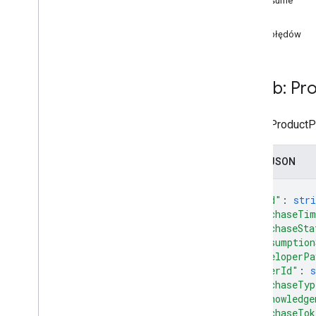
consume
edits
.
apks
get
Edytowanie
.
pakietów
Kody błędów
edits
.
countryavailability
edits
.
deobfuscationfiles
Edytowanie
.
szczegółów
Zasób: Pr
edits
.
expansionfiles
Edytowanie
.
obrazów
Zasób ProductPu
Edytowanie
.
list
Edit
.
testers
Zapis JSON
edytowanie
.
utworów
transakcje zewnętrzne
{
wygenerowane pliki APK
"kind"
: 
stri
"purchaseTim
Grants
"purchaseSta
produkty w aplikacji
"consumption
artefakty wewnętrznego udostępniania
"developerPa
aplikacji
"orderId"
: 
s
monetization
"purchaseTyp
monetization
.
onetimeproducts
"acknowledge
monetization
.
onetimeproducts
.
"purchaseTok