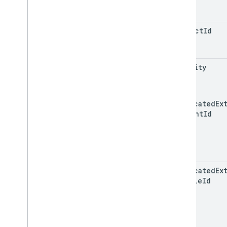
Wersja regionów
Restricted
Payment
Countries
Typ podatku od strumieniowania
product
Id
Ustawienia
Subskrypcjii
Prawności
Kierowanie
Podatek podatkowy
quantity
Tokenizacja
Typ prawa do rezygnacji
obfuscated
Ex
Account
Id
obfuscated
Ex
Profile
Id