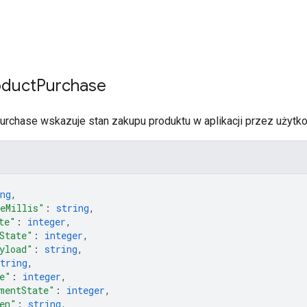
oduct
Purchase
rchase wskazuje stan zakupu produktu w aplikacji przez użytko
ng
,
eMillis"
: 
string
,
te"
: 
integer
,
State"
: 
integer
,
yload"
: 
string
,
tring
,
e"
: 
integer
,
mentState"
: 
integer
,
en"
: 
string
,