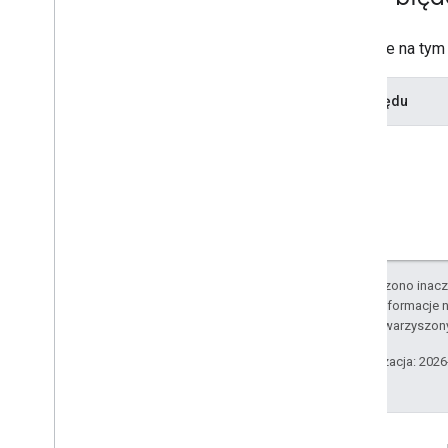
Operacje na tym
Kod błędu
O ile nie stwierdzono inacze
Szczegółowe informacje n
podmiotów stowarzyszon
Ostatnia aktualizacja: 202