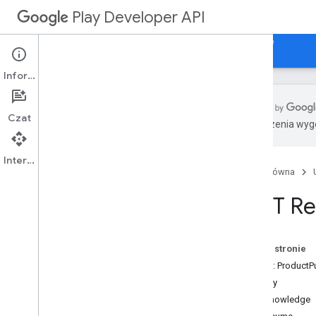
Play Developer API
Przewodniki
Materiały referencyjne
Sample
Informacje
Czat
Tłumaczenia wyge
Podsumowanie zasobu
Interfejs API
Strona główna
Zasoby REST
aplikacje
REST Re
apps
.
device
Tier
Configs
applications
.
tracks
.
releases
odzyskiwanie aplikacji
Na tej stronie
appstoreappsreview
Zasób: ProductP
appstorecatalog
.
recent
App
Views
Metody
appstorecatalog
.
recent
Update
Events
acknowledge
– poprawki