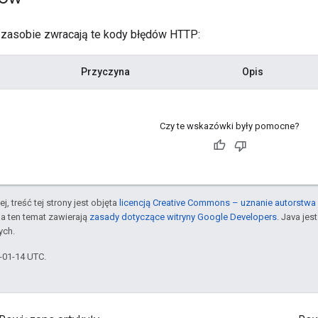
 zasobie zwracają te kody błędów HTTP:
Przyczyna
Opis
Czy te wskazówki były pomocne?
j, treść tej strony jest objęta
licencją Creative Commons – uznanie autorstwa 
a ten temat zawierają
zasady dotyczące witryny Google Developers
. Java je
ych.
6-01-14 UTC.