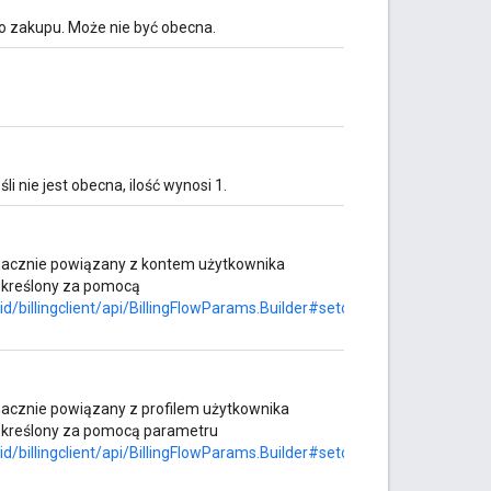
o zakupu. Może nie być obecna.
i nie jest obecna, ilość wynosi 1.
oznacznie powiązany z kontem użytkownika
ł określony za pomocą
d/billingclient/api/BillingFlowParams.Builder#setobfuscatedaccountid
znacznie powiązany z profilem użytkownika
ł określony za pomocą parametru
/billingclient/api/BillingFlowParams.Builder#setobfuscatedprofileid