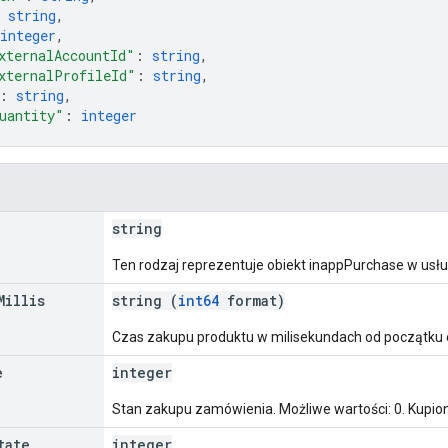
 
string
,
integer
,
xternalAccountId"
: 
string
,
xternalProfileId"
: 
string
,
: 
string
,
uantity"
: 
integer
string
Ten rodzaj reprezentuje obiekt inappPurchase w usłu
Millis
string (
int64
format)
Czas zakupu produktu w milisekundach od początku ep
e
integer
Stan zakupu zamówienia. Możliwe wartości: 0. Kupio
tate
integer