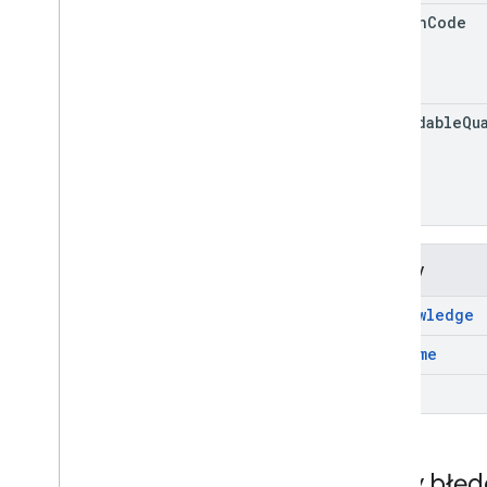
region
Code
refundable
Qu
Metody
acknowledge
consume
get
Kody błę