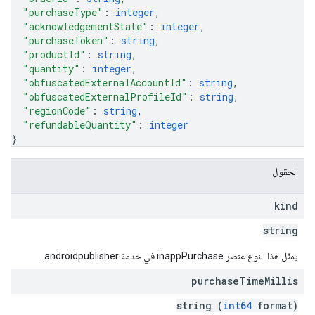
"purchaseType"
: 
integer
,
"acknowledgementState"
: 
integer
,
"purchaseToken"
: 
string
,
"productId"
: 
string
,
"quantity"
: 
integer
,
"obfuscatedExternalAccountId"
: 
string
,
"obfuscatedExternalProfileId"
: 
string
,
"regionCode"
: 
string
,
"refundableQuantity"
: 
integer
}
الحقول
kind
string
يمثّل هذا النوع عنصر inappPurchase في خدمة androidpublisher.
purchase
Time
Millis
string (
int64
format)