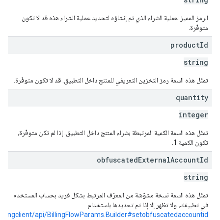
الرمز المميز لعملية الشراء الذي تم إنشاؤه لتحديد عملية الشراء هذه قد لا تكون
متوفّرة.
product
Id
string
تمثّل هذه السمة رمز التخزين التعريفي للمنتج داخل التطبيق. قد لا تكون متوفّرة.
quantity
integer
تمثّل هذه السمة الكمية المرتبطة بشراء المنتج داخل التطبيق. إذا لم تكن متوفّرة،
تكون الكمية 1.
obfuscated
External
Account
Id
string
تمثّل هذه السمة نسخة مشوّشة من المعرّف المرتبط بشكل فريد بحساب المستخدم
في تطبيقك، ولا تظهر إلا إذا تم تحديدها باستخدام
llingclient/api/BillingFlowParams.Builder#setobfuscatedaccountid