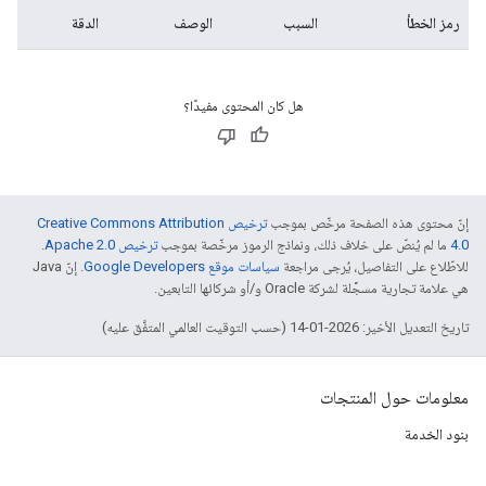
رمز الخطأ
السبب
الوصف
الدقة
هل كان المحتوى مفيدًا؟
إنّ محتوى هذه الصفحة مرخّص بموجب
ترخيص Creative Commons Attribution
4.0‏
ما لم يُنصّ على خلاف ذلك، ونماذج الرموز مرخّصة بموجب
ترخيص Apache 2.0‏
.
للاطّلاع على التفاصيل، يُرجى مراجعة
سياسات موقع Google Developers‏
. إنّ Java
هي علامة تجارية مسجَّلة لشركة Oracle و/أو شركائها التابعين.
تاريخ التعديل الأخير: 2026-01-14 (حسب التوقيت العالمي المتفَّق عليه)
معلومات حول المنتجات
بنود الخدمة