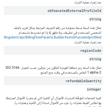
عند إجراء عملية الشراء.
obfuscated
External
Profile
Id
string
تمثّل هذه السمة نسخة مشوّشة من رقم التعريف المرتبط بشكل فريد بالملف
الشخصي للمستخدم في تطبيقك، ولا تظهر إلا إذا تم تحديدها باستخدام
illingclient/api/BillingFlowParams.Builder#setobfuscatedprofileid
عند إجراء عملية الشراء.
region
Code
string
تمثّل هذه السمة رمز منطقة الفوترة المكوّن من حرفَين حسب المعيار ISO 3166-
1 alpha-2 الخاص بالمستخدم في وقت منح المنتج.
refundable
Quantity
integer
كمية المنتجات المؤهَّلة لاسترداد الأموال، أي الكمية التي لم يتم ردّ الأموال المرتبطة
بها تعكس القيمة عمليات ردّ جزء من الأموال استنادًا إلى الكمية وعمليات ردّ