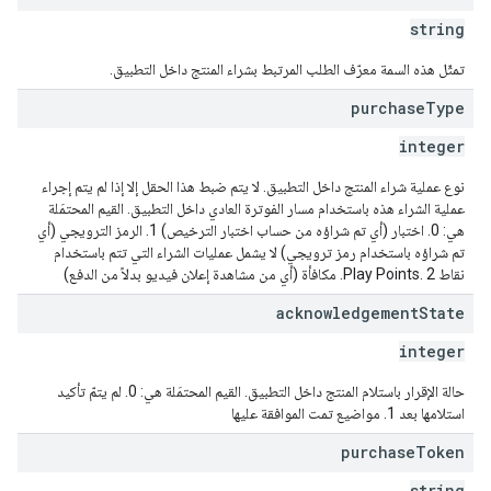
string
تمثّل هذه السمة معرّف الطلب المرتبط بشراء المنتج داخل التطبيق.
purchase
Type
integer
نوع عملية شراء المنتج داخل التطبيق. لا يتم ضبط هذا الحقل إلا إذا لم يتم إجراء
عملية الشراء هذه باستخدام مسار الفوترة العادي داخل التطبيق. القيم المحتمَلة
هي: 0. اختبار (أي تم شراؤه من حساب اختبار الترخيص) 1. الرمز الترويجي (أي
تم شراؤه باستخدام رمز ترويجي) لا يشمل عمليات الشراء التي تتم باستخدام
نقاط Play Points. 2. مكافأة (أي من مشاهدة إعلان فيديو بدلاً من الدفع)
acknowledgement
State
integer
حالة الإقرار باستلام المنتج داخل التطبيق. القيم المحتمَلة هي: 0. لم يتمّ تأكيد
استلامها بعد 1. مواضيع تمت الموافقة عليها
purchase
Token
string