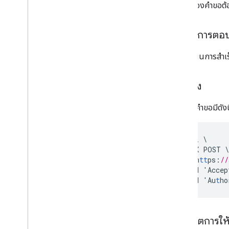
เนื้อหาของคำขอต้อ
ผู้ใช้
ประเภท
เนื้อหาการตอ
All
Users
Android
Sdks
หากดำเนินการสำเร็
ประเภทรูปภาพแอป
App
Recovery
Action
ตัวอย่าง
ประเภทไฟล์การขยาย
Migrate
Base
Plan
Prices
Response
ตัวอย่างคําขอมีดังน
เงิน
แท็กข้อเสนอ
curl
\
ข้อมูลหน้าเว็บ
-
X
POST
\
ราคา
'h
tt
ps
:
//
Product
Update
Latency
Tolerance
-
H
'Accep
Recovery
Status
-
H
'Au
t
ho
การกําหนดค่าการย้ายข้อมูลระดับภูมิภาค
Regional
Product
Age
Rating
Info
ข้อมูลภาษีอัตราภาษีระดับภูมิภาค
ขอบเขตการให้ส
ภูมิภาค