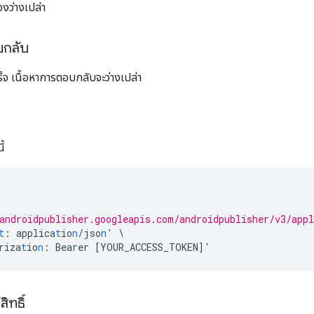
งว่างเปล่า
บกลับ
จ เนื้อหาการตอบกลับจะว่างเปล่า
ี้
androidpublisher.googleapis.com/androidpublisher/v3/app
t
:
applica
t
io
n
/jso
n
'
\
riza
t
io
n
:
Bearer
[
YOUR_ACCESS_TOKEN
]
'
ิทธิ์