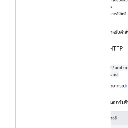
เนื้อหาการตอบกลับ
การแก้ไข
.
apk
ตัวอย่าง
ไฟล์ edit
.
bundles
ขอบเขตการให้สิทธิ์
การแก้ไขค่าประเทศ
ไฟล์ editdedefuscation
คืนเงินสำหรับคำสั่
การแก้ไขรายละเอียด
การแก้ไขไฟล์แบบขยาย
การแก้ไขรูปภาพ
คำขอ HTTP
การแก้ไข
.
ข้อมูล
เครื่องมือแก้ไขการทดสอบ
POST
การแก้ไขแทร็ก
https://andro
ธุรกรรมภายนอก
d}:refund
Createapks
URL ใช้ไวยากรณ์
Grants
ไอเทมที่ซื้อในแอป
อาร์ติแฟกต์การแชร์ภายใน
พารามิเตอร์เส
monetization
monetization
.
onetimeproducts
พารามิเตอร์
monetization
.
onetimeproducts
.
purchase
Options