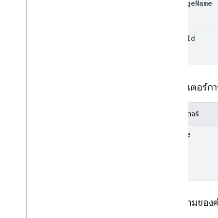
package
Name
monetization
.
onetimeproducts
.
purchase
Options
.
offers
การสร้างรายได้
.
การสมัครใช้บริการ
order
Id
monetization
.
subscriptions
.
base
Plans
monetization
.
subscriptions
.
base
Plans
.
offers
ใบสั่งซื้อ
ภาพรวม
พารามิเตอร์ก
แบบกลุ่ม
ดาวน์โหลด
พารามิเตอร์
คืนเงิน
reviewrefund
revoke
purchase
.
products
purchases
.
productsv2
purchase
.
subscriptions
purchase
.
subscriptionsv2
purchases
.
Lededpurchases
รีวิว
เนื้อความของ
Systemapks
.
variants