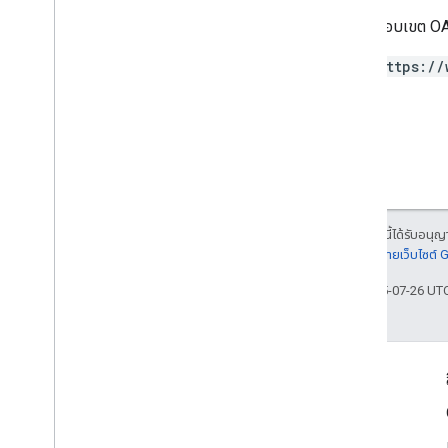
เวอร์ชันภูมิภาค
ต้องใช้ขอบเขต OAu
Restricted
Payment
Countries
https://
ประเภทภาษีสตรีมมิง
การตั้งค่าภาษีและการปฏิบัติตามข้อกําหนดกา
รสมัครใช้บริการ
การกำหนดเป้าหมาย
ระดับภาษี
การใส่โทเค็น
ประเภทสิทธิ์ในการถอนตัว
เนื้อหาของหน้าเว็บนี้ได้รับอนุ
รายละเอียดที่
นโยบายเว็บไซต์
อัปเดตล่าสุด 2025-07-26 UT
ข้อมูลผลิตภัณฑ์
ข้อกำหนดในการให้บริการ