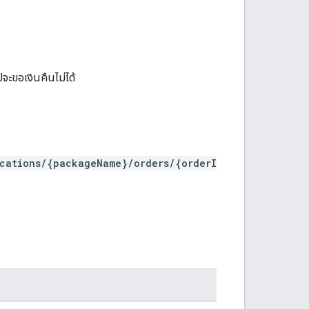
ีจะขอเงินคืนไม่ได้
ications/{packageName}/orders/{orderI