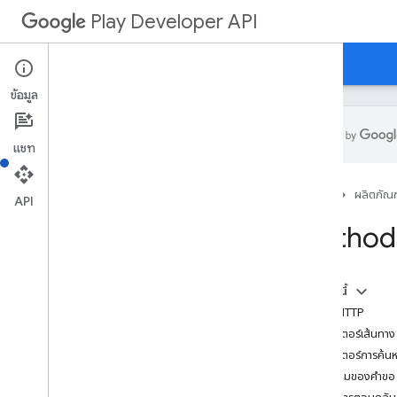
Play Developer API
คำแนะนำ
ข้อมูลอ้างอิง
ตัวอย่าง
ข้อมูล
แชท
สรุปทรัพยากร
หน้าแรก
ผลิตภัณฑ
API
ทรัพยากรของ REST
Method:
แอปพลิเคชัน
Applications
.
device
Tier
Configs
applications
.
tracks
.
releases
ในหน้านี้
การกู้คืนแอป
คำขอ HTTP
appstoreappsreview
พารามิเตอร์เส้นทาง
appstorecatalog
.
recent
App
Views
พารามิเตอร์การค้น
appstorecatalog
.
recent
Update
Events
เนื้อความของคำขอ
การแก้ไข