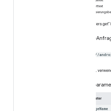
Anfragetext
APK-Dateien bearbeiten
Antworttext
Bearbeitungspakete
Autorisierungsbe
Bearbeitungsland
Bearbeitungen
.
deobfuscationfiles
Mit „orders.get“
Bearbeitungen
.
Details
Bearbeitungen
.
Erweiterungsdateien
HTTP-Anfra
Bearbeitungsbilder
Bearbeitungen
.
Einträge
GET
Bearbeitungstester
https://andro
Bearbeitungen
.
Tracks
et
Externe Transaktionen
generierte APK-Dateien
Die URL verwend
Zuschüsse
In-App-Produkte
Pfadparame
Interne App-Artefakte
Monetarisierung
Parameter
monetization
.
onetimeproducts
monetization
.
onetimeproducts
.
package
Name
purchase
Options