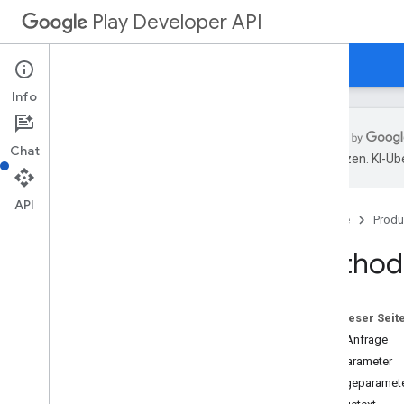
Play Developer API
Leitfäden
Referenzen
Beispiele
Info
Chat
übersetzen. KI-Üb
Ressourcenübersicht
API
Startseite
Produ
REST-Ressourcen
Anwendungen
Method:
Anwendungen
.
device
Tier
Configs
applications
.
tracks
.
releases
App-Wiederherstellung
Auf dieser Seit
appstoreappsreview
HTTP-Anfrage
appstorecatalog
.
recent
App
Views
Pfadparameter
appstorecatalog
.
recent
Update
Events
Abfrageparamet
Bearbeitungen