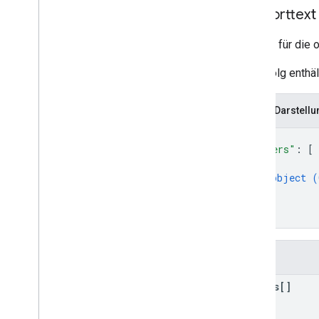
Nutzer
Antworttext
Typen
Antwort für die 
All
Users
Bei Erfolg enthä
Android
Sdks
App-Image-Typ
App
Recovery
Action
JSON-Darstellu
Erweiterungsdateityp
{
Migrate
Base
Plan
Prices
Response
"orders"
: 
[
Money
{
object (
Angebots-Tag
}
Page
Info
]
Preis
}
Product
Update
Latency
Tolerance
Recovery
Status
Felder
Regional
Price
Migration
Config
Regional
Product
Age
Rating
Info
orders[]
Regionaler Steuersatz
Regionen