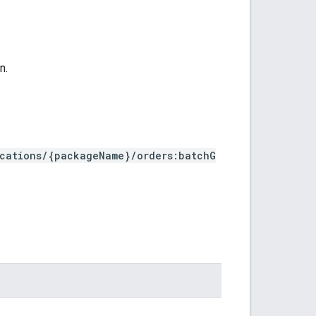
n.
ications/{packageName}/orders:batchG