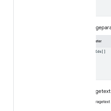
monetization
.
onetimeproducts
.
purchase
Options
.
offers
Monetarisierung
.
Abos
monetarisierung
.
subscriptions
.
base
Plans
Abfragepar
monetarisierung
.
abos
.
base
Plans
.
offers
orders
Parameter
Übersicht
Batch abrufen
order
Ids[]
get
Rückerstattung
reviewrefund
purchase
.
produkte
purchases
.
productsv2
purchase
.
subscriptions
purchase
.
subscriptionsv2
Anfragetext
purchase
.
voidedpurchases
Der Anfragetext 
Rezensionen
systemapks
.
variants