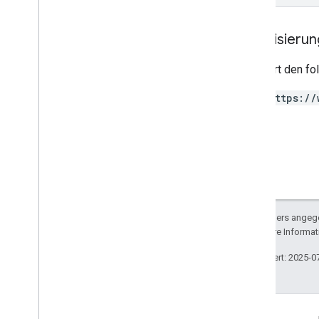
Regionsversion
Restricted
Payment
Countries
Autorisieru
Streaming
Tax
Type
Subscription
Tax
And
Compliance
Erfordert den f
Settings (Steuer- und
Complianceeinstellungen für Abos)
https://
Targeting
Tax
Tier
Token-Paginierung
Widerrufsrecht
Sofern nicht anders angege
lizenziert. Weitere Informa
Zuletzt aktualisiert: 2025-0