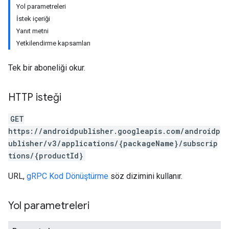
Yol parametreleri
İstek içeriği
Yanıt metni
Yetkilendirme kapsamları
Tek bir aboneliği okur.
HTTP isteği
GET
https://androidpublisher.googleapis.com/androidp
ublisher/v3/applications/{packageName}/subscrip
tions/{productId}
ions
ions.offers
URL,
gRPC Kod Dönüştürme
söz dizimini kullanır.
Yol parametreleri