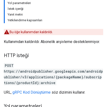
Yol parametreleri
İstek içeriği
Yanıt metni
Yetkilendirme kapsamları
Bu öğe kullanımdan kaldırıldı.
Kullanımdan kaldırıldı: Abonelik arşivleme desteklenmiyor.
HTTP isteği
POST
https://androidpublisher.googleapis.com/androidp
ions
ublisher/v3/applications/{packageName}/subscrip
ions.offers
tions/{productId}:archive
URL,
gRPC Kod Dönüştürme
söz dizimini kullanır.
Yol parametreleri