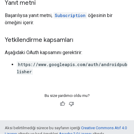
Yanıt metni
Başarılıysa yanıt metni,
Subscription
öğesinin bir
örneğini içerir.
Yetkilendirme kapsamları
Aşağıdaki OAuth kapsamını gerektirir:
https://www.googleapis.com/auth/androidpub
lisher
Bu size yardımcı oldu mu?
Aksi belirtilmediği sürece bu sayfanın içeriği
Creative Commons Atıf 4.0
Lisansı
altında ve kod örnekleri
Apache 2.0 Lisansı
altında