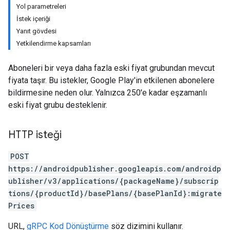
Yol parametreleri
İstek içeriği
Yanıt gövdesi
Yetkilendirme kapsamları
Aboneleri bir veya daha fazla eski fiyat grubundan mevcut
fiyata taşır. Bu istekler, Google Play'in etkilenen abonelere
bildirmesine neden olur. Yalnızca 250'e kadar eşzamanlı
eski fiyat grubu desteklenir.
HTTP isteği
POST
ions
https://androidpublisher.googleapis.com/androidp
ions.offers
ublisher/v3/applications/{packageName}/subscrip
tions/{productId}/basePlans/{basePlanId}:migrate
Prices
URL,
gRPC Kod Dönüştürme
söz dizimini kullanır.