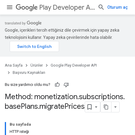
Play Developer API
Oturum aç
Google, içerikleri tercih ettiğiniz dile çevirmek için yapay zeka
teknolojisini kullanır. Yapay zeka çevirilerinde hata olabilir.
Ana Sayfa
Ürünler
Google Play Developer API
Başvuru Kaynakları
Bu size yardımcı oldu mu?
Method: monetization
.
subscriptions
.
base
Plans
.
migrate
Prices
Bu sayfada
HTTP isteği