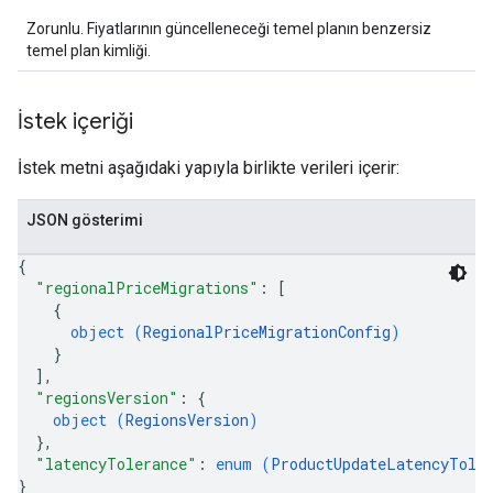
Zorunlu. Fiyatlarının güncelleneceği temel planın benzersiz
temel plan kimliği.
İstek içeriği
İstek metni aşağıdaki yapıyla birlikte verileri içerir:
JSON gösterimi
{
"regionalPriceMigrations"
: 
[
{
object (
RegionalPriceMigrationConfig
)
}
]
,
"regionsVersion"
: 
{
object (
RegionsVersion
)
}
,
"latencyTolerance"
: 
enum (
ProductUpdateLatencyTole
}