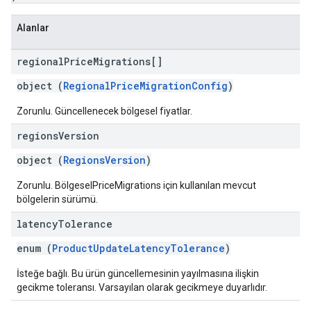
Alanlar
regional
Price
Migrations[]
object (
RegionalPriceMigrationConfig
)
Zorunlu. Güncellenecek bölgesel fiyatlar.
regions
Version
object (
RegionsVersion
)
Zorunlu. BölgeselPriceMigrations için kullanılan mevcut
bölgelerin sürümü.
latency
Tolerance
enum (
ProductUpdateLatencyTolerance
)
İsteğe bağlı. Bu ürün güncellemesinin yayılmasına ilişkin
gecikme toleransı. Varsayılan olarak gecikmeye duyarlıdır.