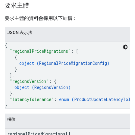
要求主體
要求主體的資料會採用以下結構：
JSON 表示法
{
"regionalPriceMigrations"
: 
[
{
object (
RegionalPriceMigrationConfig
)
}
]
,
"regionsVersion"
: 
{
object (
RegionsVersion
)
}
,
"latencyTolerance"
: 
enum (
ProductUpdateLatencyTole
}
欄位
regional
Price
Migrations[]