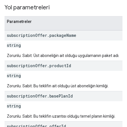
Yol parametreleri
Parametreler
subscription
Offer
.
package
Name
string
Zorunlu. Sabit. Üst aboneliğin ait olduğu uygulamanın paket adı.
subscription
Offer
.
product
Id
string
Zorunlu. Sabit. Bu teklifin ait olduğu üst aboneliğin kimliği.
subscription
Offer
.
base
Plan
Id
string
Zorunlu. Sabit. Bu teklifin uzantısı olduğu temel planın kimliği.
subscription
Offer
.
offer
Id