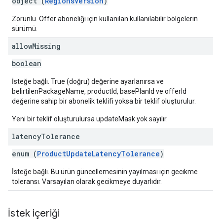
object (
RegionsVersion
)
Zorunlu. Offer aboneliği için kullanılan kullanılabilir bölgelerin
sürümü.
allow
Missing
boolean
İsteğe bağlı. True (doğru) değerine ayarlanırsa ve
belirtilenPackageName, productId, basePlanId ve offerId
değerine sahip bir abonelik teklifi yoksa bir teklif oluşturulur.
Yeni bir teklif oluşturulursa updateMask yok sayılır.
latency
Tolerance
enum (
ProductUpdateLatencyTolerance
)
İsteğe bağlı. Bu ürün güncellemesinin yayılması için gecikme
toleransı. Varsayılan olarak gecikmeye duyarlıdır.
İstek içeriği