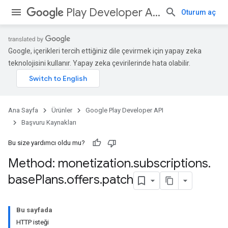
Play Developer API
Oturum aç
Google, içerikleri tercih ettiğiniz dile çevirmek için yapay zeka
teknolojisini kullanır. Yapay zeka çevirilerinde hata olabilir.
Ana Sayfa
Ürünler
Google Play Developer API
Başvuru Kaynakları
Bu size yardımcı oldu mu?
Method: monetization
.
subscriptions
.
base
Plans
.
offers
.
patch
Bu sayfada
HTTP isteği