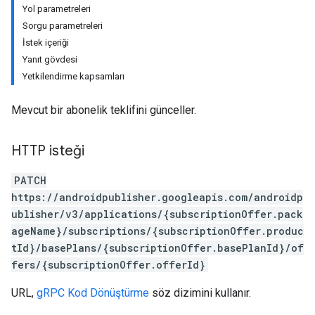
Yol parametreleri
Sorgu parametreleri
İstek içeriği
Yanıt gövdesi
Yetkilendirme kapsamları
Mevcut bir abonelik teklifini günceller.
HTTP isteği
PATCH
https://androidpublisher.googleapis.com/androidp
ublisher/v3/applications/{subscriptionOffer.pack
ions
ageName}/subscriptions/{subscriptionOffer.produc
ions.offers
tId}/basePlans/{subscriptionOffer.basePlanId}/of
fers/{subscriptionOffer.offerId}
s
URL,
gRPC Kod Dönüştürme
söz dizimini kullanır.