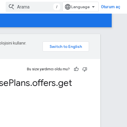
/
Oturum aç
ojisini kullanır.
Bu size yardımcı oldu mu?
se
Plans
.
offers
.
get