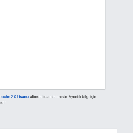
pache 2.0 Lisansı
altında lisanslanmıştır. Ayrıntılı bilgi için
ıdır.