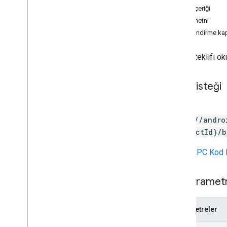
edits
.
details
İstek içeriği
düzenlemeler
.
genişletme dosyaları
Yanıt metni
düzenlemeler
.
resimler
Yetkilendirme ka
düzenlemeler
.
listelemeler
düzenlemeler
.
test kullanıcıları
Tek bir teklifi 
düzenlemeler
.
kanallar
harici işlemler
HTTP isteği
oluşturulanapk'ler
Grants
GET
uygulama içi ürünler
https://andro
dahili uygulama paylaşım yapıları
{productId}/b
monetization
monetization
.
onetimeproducts
URL,
gRPC Kod 
monetization
.
onetimeproducts
.
purchase
Options
monetization
.
onetimeproducts
.
Yol parametr
purchase
Options
.
offers
para kazanma
.
abonelikler
Parametreler
monetization
.
subscriptions
.
base
Plans
monetization
.
subscriptions
.
base
Plans
.