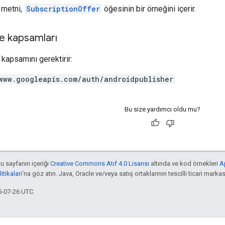
t metni,
SubscriptionOffer
öğesinin bir örneğini içerir.
e kapsamları
kapsamını gerektirir:
www.googleapis.com/auth/androidpublisher
Bu size yardımcı oldu mu?
bu sayfanın içeriği
Creative Commons Atıf 4.0 Lisansı
altında ve kod örnekleri
A
tikaları
'na göz atın. Java, Oracle ve/veya satış ortaklarının tescilli ticari markas
5-07-26 UTC.