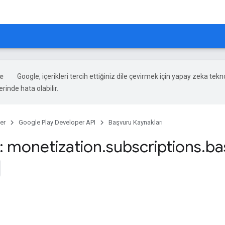
Google, içerikleri tercih ettiğiniz dile çevirmek için yapay zeka teknol
rinde hata olabilir.
er
Google Play Developer API
Başvuru Kaynakları
 monetization
.
subscriptions
.
ba