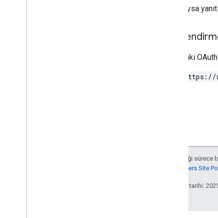
Başarılıysa yanı
Systemapks
.
variants
kullanıcı
Yetkilendirm
Types
All
Users
Aşağıdaki OAuth 
Android
Sdks
https://
Uygulama Resmi Türü
App
Recovery
Action
Genişletme DosyasıTürü
Migrate
Base
Plan
Prices
Response
Para
Teklif
Etiketi
Sayfa Bilgisi
Aksi belirtilmediği sürece 
Fiyat
Google Developers Site Poli
Product
Update
Latency
Tolerance
Recovery
Status
Son güncelleme tarihi: 202
Bölgesel
Fiyat
GeçişYapılandırması
Regional
Product
Age
Rating
Info