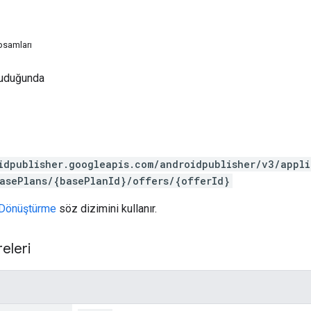
psamları
okuduğunda
idpublisher.googleapis.com/androidpublisher/v3/appl
asePlans/{basePlanId}/offers/{offerId}
Dönüştürme
söz dizimini kullanır.
eleri