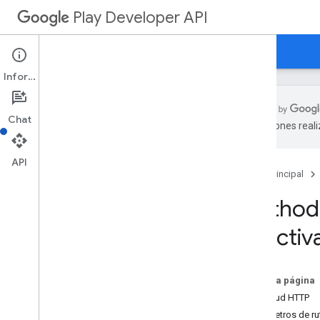
Play Developer API
Guías
Referencia
Ejemplos
Información
Chat
traducciones real
Resumen de recursos
API
Página principal
Recursos de REST
applications
Method:
applications
.
device
Tier
Configs
deactiv
applications
.
tracks
.
releases
apprecovery
appstoreappsreview
En esta página
appstorecatalog
.
recent
App
Views
Solicitud HTTP
appstorecatalog
.
recent
Update
Events
Parámetros de ru
edits