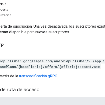
citud
puesta
rización
erta de suscripción. Una vez desactivada, los suscriptores exist
 estar disponible para nuevos suscriptores.
TP
idpublisher.googleapis.com/androidpublisher/v3/appl
asePlans/{basePlanId}/offers/{offerId}:deactivate
ntaxis de la
transcodificación gRPC
.
de ruta de acceso