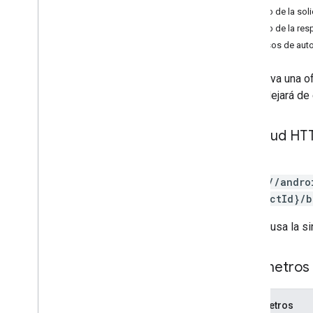
Cuerpo de la soli
edits
.
apks
Cuerpo de la res
edits
.
bundles
Permisos de auto
edits
.
countryavailability
edits
.
deobfuscationfiles
Desactiva una of
edits
.
details
oferta dejará de
edits
.
expansionfiles
edits
.
images
edits
.
listings
Solicitud HT
edits
.
testers
edits
.
tracks
POST
externaltransactions
https://andro
generatedapks
{productId}/b
grants
La URL usa la si
inappproducts
internalappsharingartifacts
monetization
Parámetros 
monetization
.
onetimeproducts
monetization
.
onetimeproducts
.
Parámetros
purchase
Options