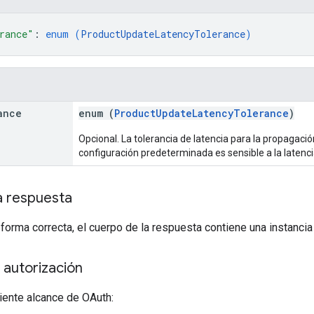
rance"
: 
enum (
ProductUpdateLatencyTolerance
)
ance
enum (
ProductUpdateLatencyTolerance
)
Opcional. La tolerancia de latencia para la propagaci
configuración predeterminada es sensible a la latenci
a respuesta
 forma correcta, el cuerpo de la respuesta contiene una instanci
 autorización
iente alcance de OAuth: