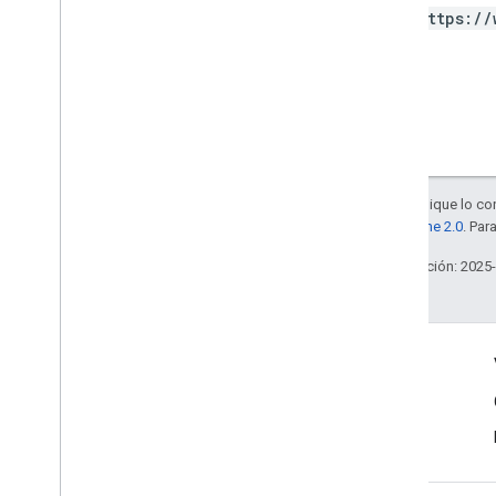
https://
Product
Update
Latency
Tolerance
Recovery
Status
Regional
Price
Migration
Config
Regional
Product
Age
Rating
Info
Regional
Tax
Rate
Info
Regiones
Regions
Version
Salvo que se indique lo con
Restricted
Payment
Countries
la
licencia Apache 2.0
. Par
Streaming
Tax
Type
Subscription
Tax
And
Compliance
Última actualización: 2025
Settings
Segmentación
Tax
Tier
Token
Pagination
Información sobre el producto
Withdrawal
Right
Type
Condiciones del Servicio