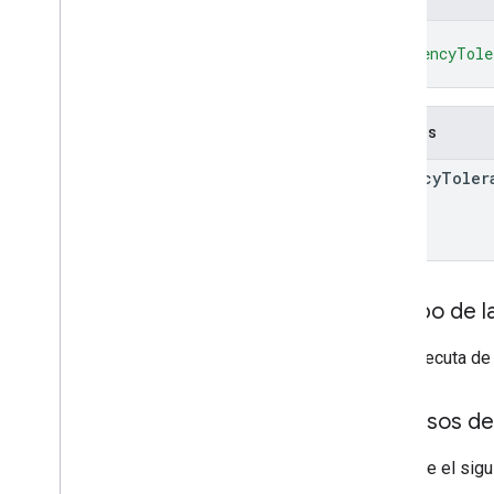
purchases
.
productsv2
{
purchases
.
subscriptions
"latencyTole
purchases
.
subscriptionsv2
}
purchases
.
voidedpurchases
reviews
Campos
systemapks
.
variants
users
latency
Toler
Tipos
All
Users
Android
Sdks
App
Image
Type
Cuerpo de l
App
Recovery
Action
Expansion
File
Type
Si se ejecuta de
Migrate
Base
Plan
Prices
Response
Dinero
Permisos de
Offer
Tag
Page
Info
Requiere el sigu
Precio