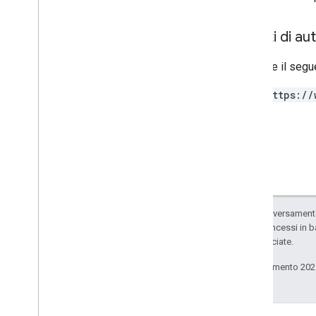
Regional
Product
Age
Rating
Info
Informazioni fiscali su tasse regionali
Ambiti di au
Regioni
Versione Regioni
Richiede il segu
Restricted
Payment
Countries
https://
Streaming
Tax
Type
Impostazioni
Abbonamento
Targeting
Livello fiscale
Impaginazione token
Tipo di diritto di recesso
Salvo quando diversamente 
codice sono concessi in b
delle sue consociate.
Ultimo aggiornamento 202