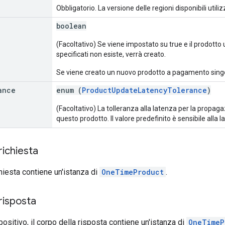
Obbligatorio. La versione delle regioni disponibili util
boolean
(Facoltativo) Se viene impostato su true e il prodo
specificati non esiste, verrà creato.
Se viene creato un nuovo prodotto a pagamento sing
ance
enum (
ProductUpdateLatencyTolerance
)
(Facoltativo) La tolleranza alla latenza per la propa
questo prodotto. Il valore predefinito è sensibile alla l
richiesta
chiesta contiene un'istanza di
OneTimeProduct
.
risposta
positivo, il corpo della risposta contiene un'istanza di
OneTimeP