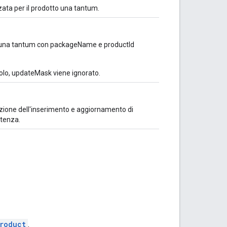
izzata per il prodotto una tantum.
tto una tantum con packageName e productId
olo, updateMask viene ignorato.
gazione dell'inserimento e aggiornamento di
atenza.
roduct
.