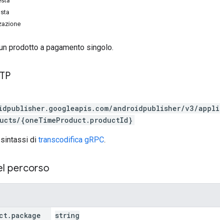
esta
osta
zzazione
 un prodotto a pagamento singolo.
TTP
idpublisher.googleapis.com/androidpublisher/v3/appl
ucts/{oneTimeProduct.productId}
 sintassi di
transcodifica gRPC
.
el percorso
ct
.
package
string