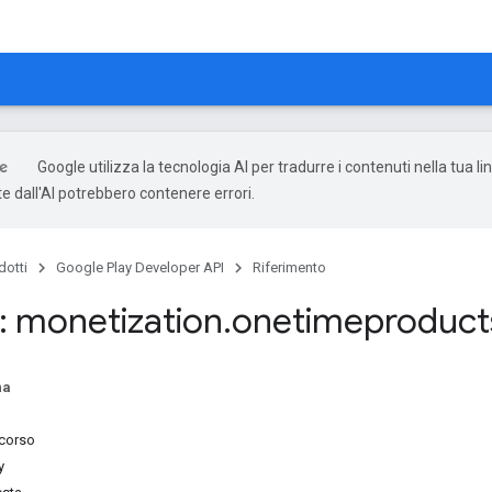
Google utilizza la tecnologia AI per tradurre i contenuti nella tua li
e dall'AI potrebbero contenere errori.
dotti
Google Play Developer API
Riferimento
 monetization
.
onetimeproduct
na
rcorso
y