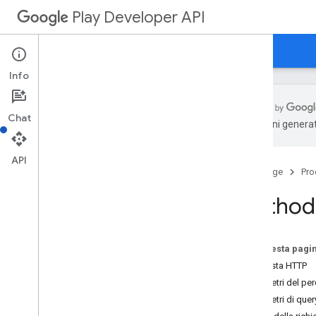
Play Developer API
Guide
Riferimento
Esempi
Info
Chat
traduzioni generat
Riepilogo delle risorse
API
Home page
Pro
Risorse REST
applicazioni
Method:
application
.
device
Tier
Configs
applications
.
tracks
.
releases
recupero app
Su questa pagi
appstoreappsreview
Richiesta HTTP
appstorecatalog
.
recent
App
Views
Parametri del pe
appstorecatalog
.
recent
Update
Events
Parametri di quer
modifiche