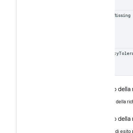
acquisti
.
voidedpurchases
recensioni
allow
Missing
systemapks
.
variants
utenti
Tipi
All
Users
Android
Sdks
latency
Toler
Tipo
Immagine
App
App
Recovery
Action
Tipo
File
Espansione
Migrate
Base
Plan
Prices
Response
Corpo della 
Importo
Tag offerta
Il corpo della ri
Page
Info
Prezzo
Product
Update
Latency
Tolerance
Corpo della 
Recovery
Status
In caso di esito 
Configurazione prezzo per regione