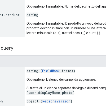
Obbligatorio. Immutabile. Nome del pacchetto dell'app
ct
.
product
string
Obbligatorio. Immutabile. ID prodotto univoco del prodot
prodotto devono iniziare con un numero o una letter
lettere minuscole (a-z), trattini bassi (_) e punti (.).
 query
string (
FieldMask
format)
Obbligatorio. L'elenco dei campi da aggiornare.
Si tratta di un elenco separato da virgole di nomi com
"user.displayName,photo"
.
on
object (
RegionsVersion
)