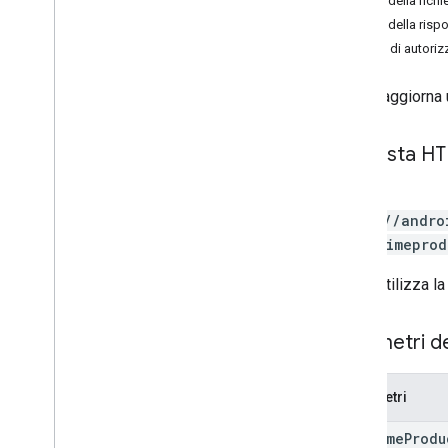
Corpo della richi
edits
.
apk
Corpo della risp
modifiche
.
set
Ambiti di autori
edits
.
country
_
availability
modifiche
.
deoffuscamentofile
Crea o aggiorna
modifiche
.
dettagli
edits
.
expansionfiles
Richiesta H
modifiche
.
immagini
modifiche
.
schede
PATCH
edits
.
tester
https://andro
edits
.
tracks
}/onetimeprod
transazioni esterne
APK generati
L'URL utilizza la
sovvenzioni
prodotti in-app
Parametri d
elementi di condivisione app interni
monetization
Parametri
monetization
.
onetimeproducts
Panoramica
one
Time
Produ