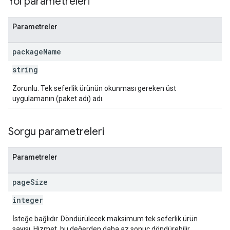
Yol parametreleri
Parametreler
ions
ions.offers
package
Name
string
s
Zorunlu. Tek seferlik ürünün okunması gereken üst
uygulamanın (paket adı) adı.
Sorgu parametreleri
Parametreler
page
Size
integer
İsteğe bağlıdır. Döndürülecek maksimum tek seferlik ürün
sayısı. Hizmet, bu değerden daha az sonuç döndürebilir.