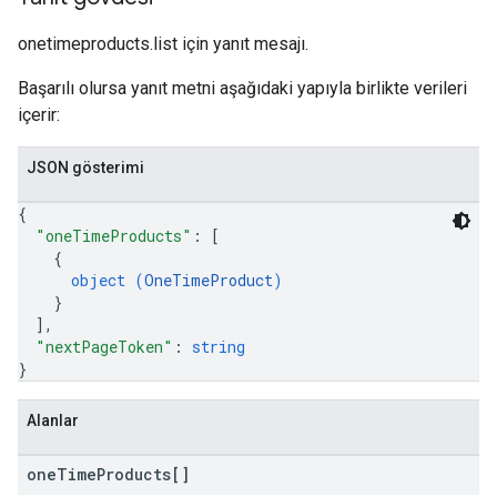
onetimeproducts.list için yanıt mesajı.
Başarılı olursa yanıt metni aşağıdaki yapıyla birlikte verileri
içerir:
JSON gösterimi
{
"oneTimeProducts"
: 
[
{
object (
OneTimeProduct
)
}
]
,
"nextPageToken"
: 
string
}
Alanlar
one
Time
Products[]