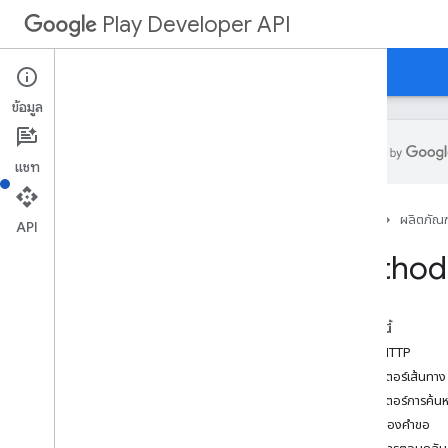
Play Developer API
คำแนะนำ
ข้อมูลอ้างอิง
ตัวอย่าง
สรุปทรัพยากร
ข้อมูล
ทรัพยากรของ REST
แอปพลิเคชัน
แชท
Applications
.
device
Tier
Configs
applications
.
tracks
.
releases
การกู้คืนแอป
หน้าแรก
ผลิตภัณฑ
API
appstoreappsreview
Method:
appstorecatalog
.
recent
App
Views
appstorecatalog
.
recent
Update
Events
การแก้ไข
ในหน้านี้
การแก้ไข
.
apk
คำขอ HTTP
ไฟล์ edit
.
bundles
พารามิเตอร์เส้นทาง
การแก้ไขค่าประเทศ
พารามิเตอร์การค้น
ไฟล์ editdedefuscation
เนื้อหาของคำขอ
การแก้ไขรายละเอียด