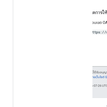
ผู้ใช้
ขอบเขตการให้ส
ประเภท
All
Users
ต้องใช้ขอบเขต OAu
Android
Sdks
ประเภทรูปภาพแอป
https://
App
Recovery
Action
ประเภทไฟล์การขยาย
Migrate
Base
Plan
Prices
Response
เงิน
แท็กข้อเสนอ
ข้อมูลหน้าเว็บ
ราคา
เนื้อหาของหน้าเว็บนี้ได้รับอนุ
Product
Update
Latency
Tolerance
รายละเอียดที่
นโยบายเว็บไซต์
Recovery
Status
อัปเดตล่าสุด 2025-07-26 UT
การกําหนดค่าการย้ายข้อมูลระดับภูมิภาค
Regional
Product
Age
Rating
Info
ข้อมูลภาษีอัตราภาษีระดับภูมิภาค
ภูมิภาค