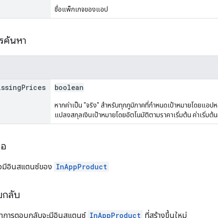
ชื่อแพ็กเกจของแอป
ารค้นหา
issing
Prices
boolean
หากค่าเป็น "จริง" สำหรับทุกภูมิภาคที่กำหนดเป้าหมายโดยแอปหลัก
แปลงสกุลเงินเป้าหมายโดยอัตโนมัติตามราคาเริ่มต้น ค่าเริ่มต้น
ขอ
อมีอินสแตนซ์ของ
InAppProduct
บกลับ
อหาการตอบกลับจะมีอินสแตนซ์
InAppProduct
ที่สร้างขึ้นใหม่