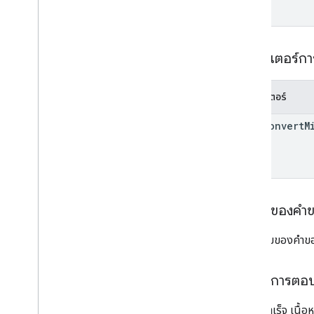
อาร์ติแฟกต์การแชร์ภายใน
monetization
monetization
.
onetimeproducts
พารามิเตอร์ก
monetization
.
onetimeproducts
.
purchase
Options
monetization
.
onetimeproducts
.
พารามิเตอร์
purchase
Options
.
offers
การสร้างรายได้
.
การสมัครใช้บริการ
auto
Convert
M
monetization
.
subscriptions
.
base
Plans
monetization
.
subscriptions
.
base
Plans
.
offers
ใบสั่งซื้อ
purchase
.
products
เนื้อหาของคำ
purchases
.
productsv2
purchase
.
subscriptions
เนื้อความของคำข
purchase
.
subscriptionsv2
purchases
.
Lededpurchases
เนื้อหาการตอ
รีวิว
Systemapks
.
variants
หากทำสำเร็จ เนื้