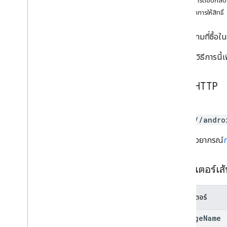
เนื้อหาการตอบกลับ
การแก้ไขไฟล์แบบขยาย
ขอบเขตการให้สิทธิ์
การแก้ไขรูปภาพ
การแก้ไข
.
ข้อมูล
สร้างไอเทมที่ซื้อ
เครื่องมือแก้ไขการทดสอบ
การแก้ไขแทร็ก
ไม่ควรใช้วิธีการนี้
ธุรกรรมภายนอก
Createapks
คำขอ HTTP
Grants
ไอเทมที่ซื้อในแอป
POST
ภาพรวม
https://andro
batch
Delete
batch
Get
URL ใช้ไวยากรณ์
batch
Update
ลบ
พารามิเตอร์เส
ดาวน์โหลด
Insert
พารามิเตอร์
ลิสต์
แพตช์
package
Name
อัปเดต