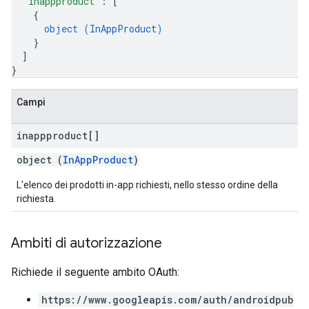
"inappproduct"
: 
[
{
object (
InAppProduct
)
}
]
}
Campi
inappproduct[]
object (
InAppProduct
)
L'elenco dei prodotti in-app richiesti, nello stesso ordine della
richiesta.
Ambiti di autorizzazione
Richiede il seguente ambito OAuth:
https://www.googleapis.com/auth/androidpub