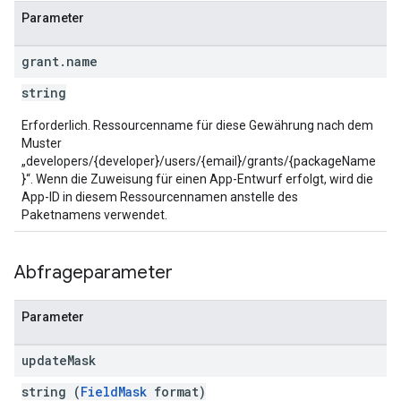
Parameter
grant
.
name
string
Erforderlich. Ressourcenname für diese Gewährung nach dem
Muster
„developers/{developer}/users/{email}/grants/{packageName
}“. Wenn die Zuweisung für einen App-Entwurf erfolgt, wird die
App-ID in diesem Ressourcennamen anstelle des
Paketnamens verwendet.
Abfrageparameter
Parameter
update
Mask
string (
FieldMask
format)