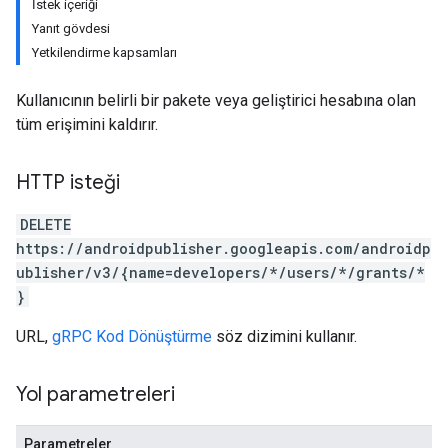
İstek içeriği
Yanıt gövdesi
Yetkilendirme kapsamları
Kullanıcının belirli bir pakete veya geliştirici hesabına olan
tüm erişimini kaldırır.
HTTP isteği
DELETE
https://androidpublisher.googleapis.com/androidp
ublisher/v3/{name=developers/*/users/*/grants/*
}
URL,
gRPC Kod Dönüştürme
söz dizimini kullanır.
Yol parametreleri
ions
ions.offers
Parametreler