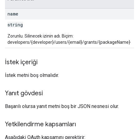
name
s
string
Zorunlu. Silinecek izinin adı. Biçim:
developers/{developer}/users/{email}/grants/{packageName}
İstek içeriği
İstek metni boş olmalıdır.
Yanıt gövdesi
Başarılı olursa yanıt metni boş bir JSON nesnesi olur.
Yetkilendirme kapsamları
Aşağıdaki OAuth kapsamını gerektirir: