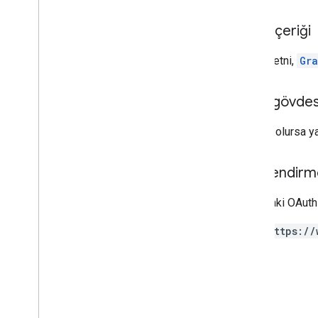
sipariş
İstek içeriği
purchase
.
urunler
purchases
.
productsv2
İstek metni,
Gra
purchase
.
subscriptions
satın almalar
.
subscriptionsv2
satın almalar
.
invalidedpurchases
Yanıt gövdes
yorum
Başarılı olursa y
Systemapks
.
variants
kullanıcı
Yetkilendirm
Types
All
Users
Aşağıdaki OAuth 
Android
Sdks
https://
Uygulama Resmi Türü
App
Recovery
Action
Genişletme DosyasıTürü
Migrate
Base
Plan
Prices
Response
Para