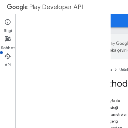
uygulamalar
Play Developer API
apps.deviceTierConfig'ler
Rehberler
Başvuru Kaynakları
Örnekler
applications.tracks.releases
uygulama kurtarma
Bilgi
appstoreappsreview
appstorecatalog
.
recent
App
Views
appstorecatalog
.
recent
Update
Events
Sohbet
Yapay zeka çevirile
düzenlemeler
düzenlemeler
.
apk'ler
API
edits
.
bundles [paketler]
Ana Sayfa
Ürünl
edits
.
countryavailability [düzenlemeler
.
ülke
_
stok
_
durumu]
Method:
yasal düzenlemeler
.
deobfuscation
dosyaları
edits
.
details
Bu sayfada
düzenlemeler
.
genişletme dosyaları
HTTP isteği
düzenlemeler
.
resimler
Yol parametreleri
düzenlemeler
.
listelemeler
İstek içeriği
düzenlemeler
.
test kullanıcıları