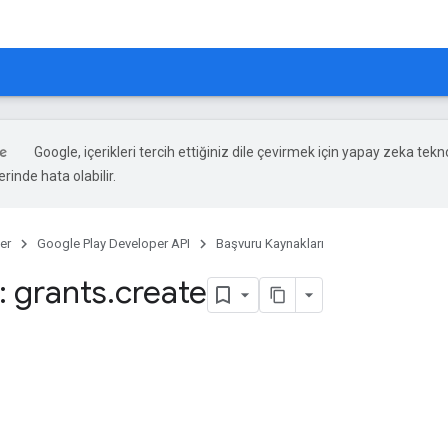
Google, içerikleri tercih ettiğiniz dile çevirmek için yapay zeka teknol
rinde hata olabilir.
er
Google Play Developer API
Başvuru Kaynakları
 grants
.
create