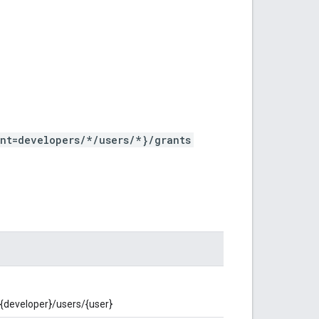
nt=developers/*/users/*}/grants
s/{developer}/users/{user}