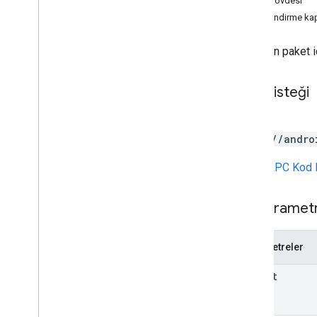
Yanıt gövdesi
düzenlemeler
.
kanallar
Yetkilendirme ka
harici işlemler
oluşturulanapk'ler
Belirtilen paket i
Grants
Genel bakış
HTTP isteği
create
delete
POST
patch
https://andro
uygulama içi ürünler
dahili uygulama paylaşım yapıları
URL,
gRPC Kod 
monetization
monetization
.
onetimeproducts
Yol parametr
monetization
.
onetimeproducts
.
purchase
Options
monetization
.
onetimeproducts
.
Parametreler
purchase
Options
.
offers
para kazanma
.
abonelikler
parent
monetization
.
subscriptions
.
base
Plans
monetization
.
subscriptions
.
base
Plans
.
offers