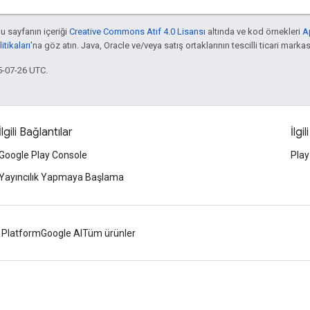
bu sayfanın içeriği
Creative Commons Atıf 4.0 Lisansı
altında ve kod örnekleri
A
tikaları
'na göz atın. Java, Oracle ve/veya satış ortaklarının tescilli ticari markas
5-07-26 UTC.
İlgili Bağlantılar
İlgil
Google Play Console
Play
Yayıncılık Yapmaya Başlama
 Platform
Google AI
Tüm ürünler