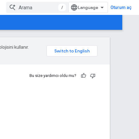
/
Oturum aç
ojisini kullanır.
Bu size yardımcı oldu mu?