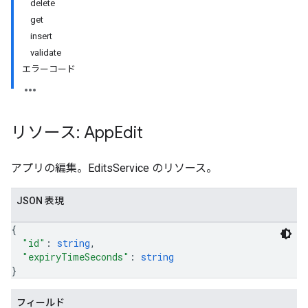
delete
get
insert
validate
エラーコード
リソース: App
Edit
アプリの編集。EditsService のリソース。
JSON 表現
{
"id"
: 
string
,
"expiryTimeSeconds"
: 
string
}
ions
フィールド