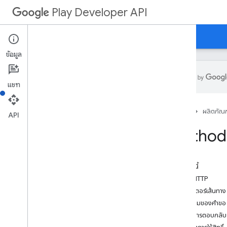
Play Developer API
คำแนะนำ
ข้อมูลอ้างอิง
ตัวอย่าง
ข้อมูล
แชท
สรุปทรัพยากร
หน้าแรก
ผลิตภัณฑ
API
ทรัพยากรของ REST
Method:
แอปพลิเคชัน
Applications
.
device
Tier
Configs
applications
.
tracks
.
releases
ในหน้านี้
การกู้คืนแอป
คำขอ HTTP
appstoreappsreview
พารามิเตอร์เส้นทาง
appstorecatalog
.
recent
App
Views
เนื้อความของคำขอ
appstorecatalog
.
recent
Update
Events
เนื้อหาการตอบกลับ
การแก้ไข