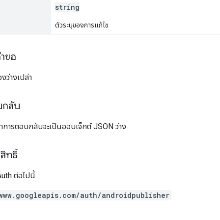
string
ตัวระบุของการแก้ไข
คำขอ
งว่างเปล่า
บกลับ
อหาการตอบกลับจะเป็นออบเจ็กต์ JSON ว่าง
ิทธิ์
th ต่อไปนี้
www.googleapis.com/auth/androidpublisher