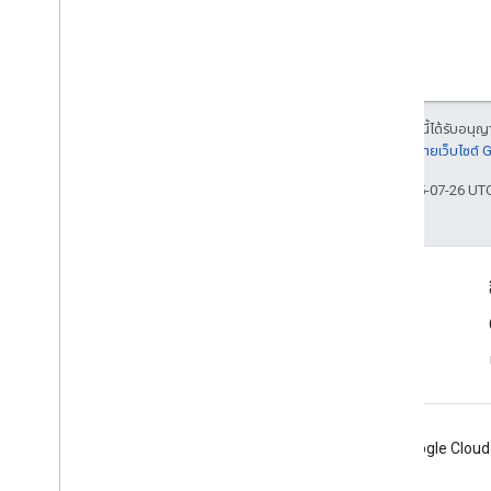
Systemapks
.
variants
ผู้ใช้
ประเภท
All
Users
เนื้อหาของหน้าเว็บนี้ได้รับอนุ
Android
Sdks
รายละเอียดที่
นโยบายเว็บไซต์
ประเภทรูปภาพแอป
อัปเดตล่าสุด 2025-07-26 UT
App
Recovery
Action
ประเภทไฟล์การขยาย
Migrate
Base
Plan
Prices
Response
เงิน
ข้อมูลผลิตภัณฑ์
แท็กข้อเสนอ
ข้อกำหนดในการให้บริการ
ข้อมูลหน้าเว็บ
ราคา
Product
Update
Latency
Tolerance
Recovery
Status
การกําหนดค่าการย้ายข้อมูลระดับภูมิภาค
Android
Chrome
Firebase
Google Cloud
Regional
Product
Age
Rating
Info
ข้อมูลภาษีอัตราภาษีระดับภูมิภาค