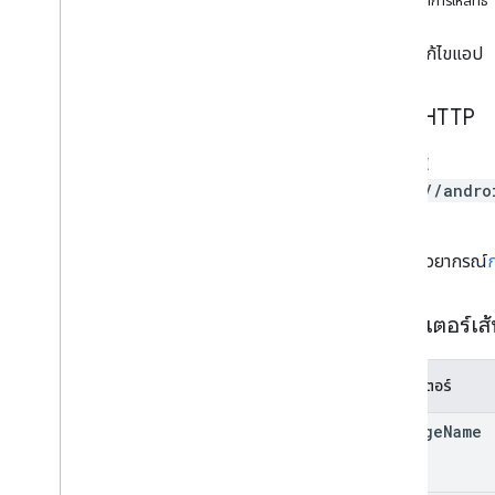
ขอบเขตการให้สิทธิ์
ภาพรวม
คอมมิต
ลบการแก้ไขแอป
ลบ
ดาวน์โหลด
คำขอ HTTP
Insert
สอบความถูกต้อง
DELETE
การแก้ไข
.
apk
https://andro
ไฟล์ edit
.
bundles
}
การแก้ไขค่าประเทศ
ไฟล์ editdedefuscation
URL ใช้ไวยากรณ์
การแก้ไขรายละเอียด
การแก้ไขไฟล์แบบขยาย
พารามิเตอร์เส
การแก้ไขรูปภาพ
การแก้ไข
.
ข้อมูล
พารามิเตอร์
เครื่องมือแก้ไขการทดสอบ
การแก้ไขแทร็ก
package
Name
ธุรกรรมภายนอก
Createapks