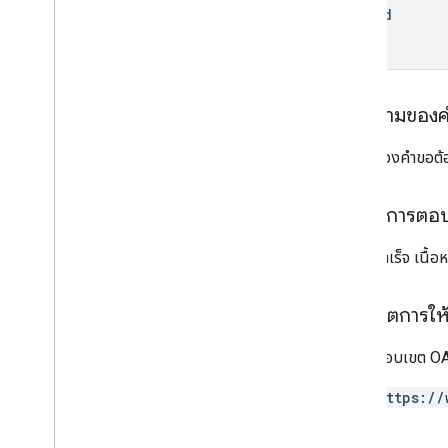
Grants
edit
Id
ไอเทมที่ซื้อในแอป
อาร์ติแฟกต์การแชร์ภายใน
monetization
monetization
.
onetimeproducts
เนื้อความของ
monetization
.
onetimeproducts
.
purchase
Options
เนื้อหาของคำขอต้อ
monetization
.
onetimeproducts
.
purchase
Options
.
offers
การสร้างรายได้
.
การสมัครใช้บริการ
เนื้อหาการตอ
monetization
.
subscriptions
.
base
Plans
monetization
.
subscriptions
.
base
Plans
.
หากทำสำเร็จ เนื้
offers
ใบสั่งซื้อ
ขอบเขตการให้ส
purchase
.
products
purchases
.
productsv2
ต้องใช้ขอบเขต OAu
purchase
.
subscriptions
purchase
.
subscriptionsv2
https://
purchases
.
Lededpurchases
รีวิว