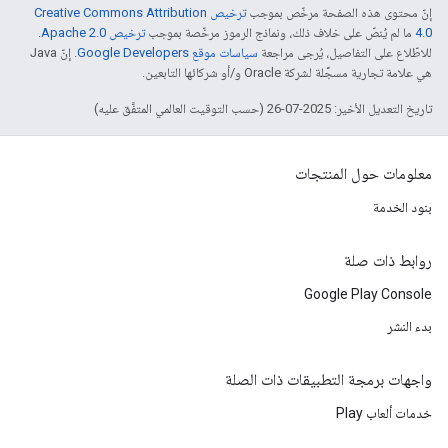
إنّ محتوى هذه الصفحة مرخّص بموجب
ترخيص Creative Commons Attribution
4.0‏
ما لم يُنصّ على خلاف ذلك، ونماذج الرموز مرخّصة بموجب
ترخيص Apache 2.0‏
.
للاطّلاع على التفاصيل، يُرجى مراجعة
سياسات موقع Google Developers‏
. إنّ Java
هي علامة تجارية مسجَّلة لشركة Oracle و/أو شركائها التابعين.
تاريخ التعديل الأخير: 2025-07-26 (حسب التوقيت العالمي المتفَّق عليه)
معلومات حول المنتجات
بنود الخدمة
روابط ذات صلة
Google Play Console
بدء النشر
واجهات برمجة التطبيقات ذات الصلة
خدمات ألعاب Play