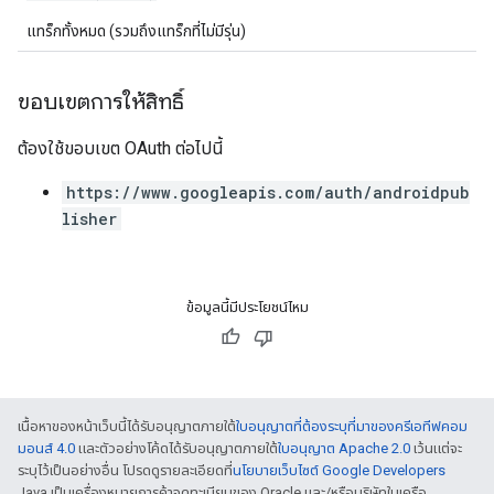
แทร็กทั้งหมด (รวมถึงแทร็กที่ไม่มีรุ่น)
ขอบเขตการให้สิทธิ์
ต้องใช้ขอบเขต OAuth ต่อไปนี้
https://www.googleapis.com/auth/androidpub
lisher
ข้อมูลนี้มีประโยชน์ไหม
เนื้อหาของหน้าเว็บนี้ได้รับอนุญาตภายใต้
ใบอนุญาตที่ต้องระบุที่มาของครีเอทีฟคอม
มอนส์ 4.0
และตัวอย่างโค้ดได้รับอนุญาตภายใต้
ใบอนุญาต Apache 2.0
เว้นแต่จะ
ระบุไว้เป็นอย่างอื่น โปรดดูรายละเอียดที่
นโยบายเว็บไซต์ Google Developers
Java เป็นเครื่องหมายการค้าจดทะเบียนของ Oracle และ/หรือบริษัทในเครือ