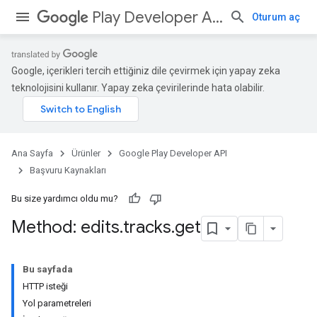
Play Developer API
Oturum aç
Google, içerikleri tercih ettiğiniz dile çevirmek için yapay zeka
teknolojisini kullanır. Yapay zeka çevirilerinde hata olabilir.
Ana Sayfa
Ürünler
Google Play Developer API
Başvuru Kaynakları
Bu size yardımcı oldu mu?
Method: edits
.
tracks
.
get
Bu sayfada
HTTP isteği
Yol parametreleri