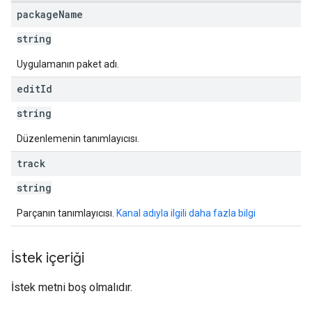
ions
package
Name
ions.offers
string
Uygulamanın paket adı.
s
edit
Id
string
Düzenlemenin tanımlayıcısı.
track
string
Parçanın tanımlayıcısı.
Kanal adıyla ilgili daha fazla bilgi
İstek içeriği
İstek metni boş olmalıdır.