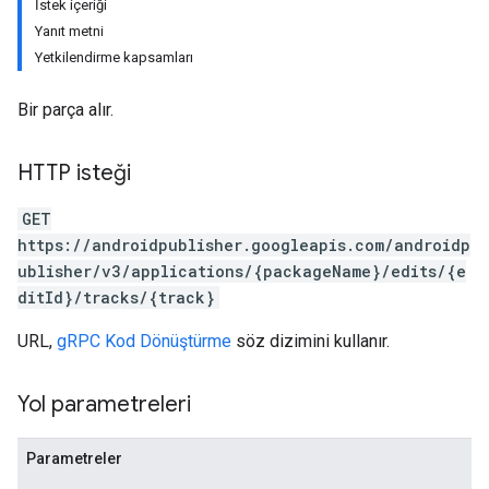
İstek içeriği
Yanıt metni
Yetkilendirme kapsamları
Bir parça alır.
HTTP isteği
GET
https://androidpublisher.googleapis.com/androidp
ublisher/v3/applications/{packageName}/edits/{e
ditId}/tracks/{track}
URL,
gRPC Kod Dönüştürme
söz dizimini kullanır.
Yol parametreleri
Parametreler