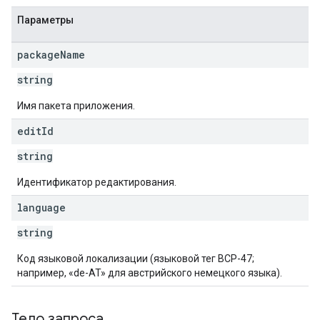
tions
Параметры
ions.offers
package
Name
string
редложения
Имя пакета приложения.
edit
Id
string
Идентификатор редактирования.
language
string
Код языковой локализации (языковой тег BCP-47;
например, «de-AT» для австрийского немецкого языка).
Тело запроса