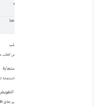
purchase
Options
edit
Id
monetization
.
onetimeproducts
.
purchase
Options
.
offers
الاشتراكات
.
تحقيق الربح
language
billing
.
subscriptions
.
base
Plans
monetization
.
subscriptions
.
base
Plans
.
offers
الطلبات
نص الطلب
purchase
.
products
purchases
.
productsv2
يحتوي نص الطلب ع
purchases
.
subscriptions
purchase
.
subscriptionsv2
ما مِن عمليات شراء
نص الاستجابة
مُراجعات
إذا كانت الاستجابة
System
APKs
.
variants
المستخدمون
نطاقات التفويض
الأنواع
All
Users
يجب توفير نطاق OAuth التالي: