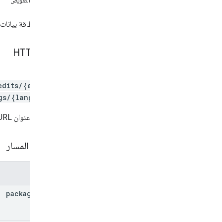
نطاقات التفويض
images (الصور)
.
Edit
تعديل قوائم البيانات
يصحح بطاقة بيانات 
نظرة عامة
حذف
طلب HTTP
حذف الكل
جلب
PATCH
قائمة
edits/{editId}
رمز تصحيح
gs/{language}
تحديث
Edits
.
testers
يستخدِم عنوان URL بنية
التعديلات
.
المعاملات الخارجية
مَعلمات المسار
ملفات APK التي تم إنشاؤها
grants
المنتجات داخل التطبيق
المَعلمات
عمليات مشاركة التطبيقات الداخلية
package
Name
monetization
monetization
.
onetimeproducts
monetization
.
onetimeproducts
.