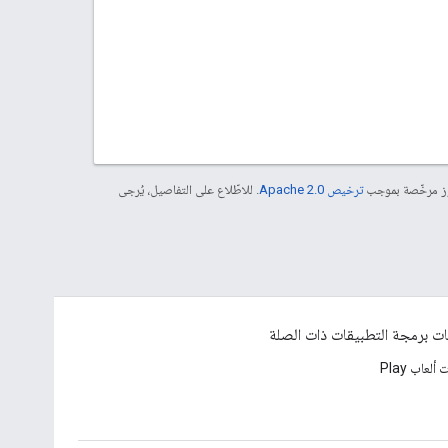
موز مرخّصة بموجب
ترخيص Apache 2.0‏
. للاطّلاع على التفاصيل، يُرجى
ت برمجة التطبيقات ذات الصلة
لعاب Play