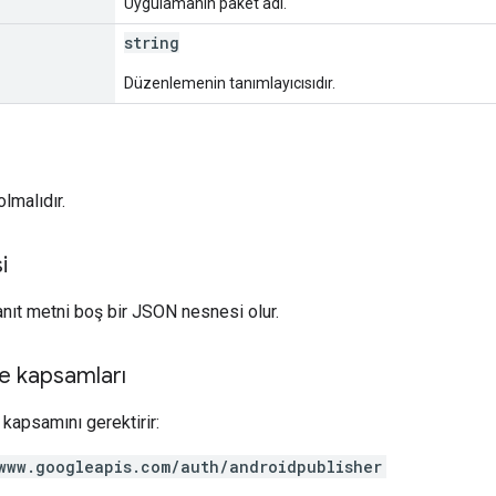
Uygulamanın paket adı.
string
Düzenlemenin tanımlayıcısıdır.
lmalıdır.
i
yanıt metni boş bir JSON nesnesi olur.
e kapsamları
kapsamını gerektirir:
www.googleapis.com/auth/androidpublisher