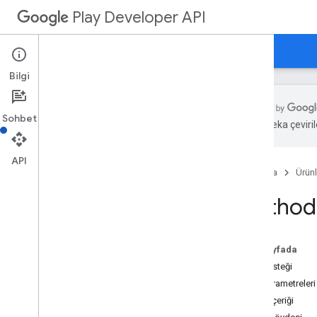
Play Developer API
Kaynak Özeti
Rehberler
Başvuru Kaynakları
Örnekler
REST Kaynakları
uygulamalar
Bilgi
apps
.
device
Tier
Config'ler
applications
.
tracks
.
releases
Sohbet
uygulama kurtarma
Yapay zeka çevirile
appstoreappsreview
appstorecatalog
.
recent
App
Views
API
appstorecatalog
.
recent
Update
Events
Ana Sayfa
Ürünl
düzenlemeler
Method:
düzenlemeler
.
apk'ler
edits
.
bundles [paketler]
edits
.
countryavailability [düzenlemeler
.
ülke
_
stok
_
durumu]
Bu sayfada
yasal düzenlemeler
.
deobfuscation
HTTP isteği
dosyaları
Yol parametreleri
edits
.
details
İstek içeriği
düzenlemeler
.
genişletme dosyaları