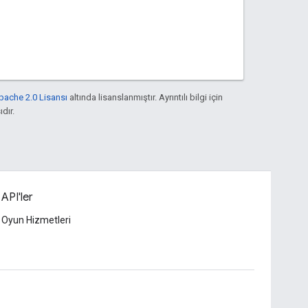
pache 2.0 Lisansı
altında lisanslanmıştır. Ayrıntılı bilgi için
ıdır.
i API'ler
 Oyun Hizmetleri