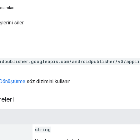
psamları
erini siler.
idpublisher.googleapis.com/androidpublisher/v3/appl
Dönüştürme
söz dizimini kullanır.
eleri
string