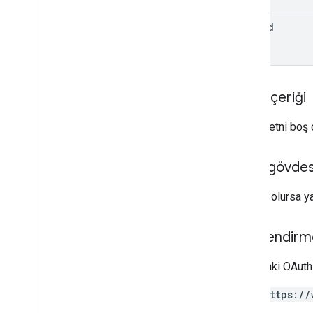
purchase
Options
edit
Id
monetization
.
onetimeproducts
.
purchase
Options
.
offers
para kazanma
.
abonelikler
monetization
.
subscriptions
.
base
Plans
monetization
.
subscriptions
.
base
Plans
.
İstek içeriği
offers
sipariş
İstek metni boş o
purchase
.
urunler
purchases
.
productsv2
Yanıt gövdes
purchase
.
subscriptions
satın almalar
.
subscriptionsv2
Başarılı olursa 
satın almalar
.
invalidedpurchases
yorum
Yetkilendirm
Systemapks
.
variants
kullanıcı
Aşağıdaki OAuth 
Types
https://
All
Users