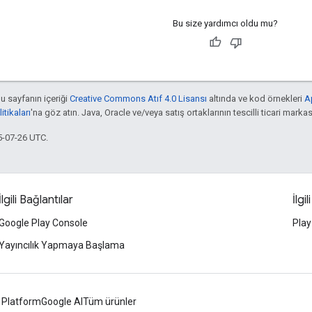
Bu size yardımcı oldu mu?
bu sayfanın içeriği
Creative Commons Atıf 4.0 Lisansı
altında ve kod örnekleri
A
tikaları
'na göz atın. Java, Oracle ve/veya satış ortaklarının tescilli ticari markas
5-07-26 UTC.
İlgili Bağlantılar
İlgil
Google Play Console
Play
Yayıncılık Yapmaya Başlama
 Platform
Google AI
Tüm ürünler