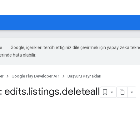
Google, içerikleri tercih ettiğiniz dile çevirmek için yapay zeka teknol
rinde hata olabilir.
er
Google Play Developer API
Başvuru Kaynakları
 edits
.
listings
.
deleteall