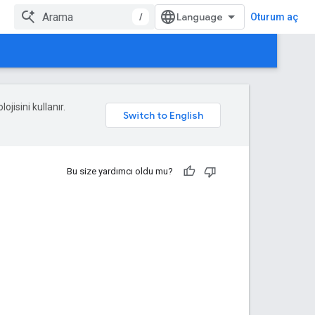
/
Oturum aç
ojisini kullanır.
Bu size yardımcı oldu mu?