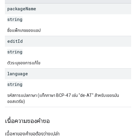
ions
package
Name
ions.offers
string
ชื่อแพ็กเกจของแอป
s
edit
Id
string
ตัวระบุของการแก้ไข
language
string
รหัสการแปลภาษา (แท็กภาษา BCP-47 เช่น "de-AT" สำหรับเยอรมัน
ออสเตรีย)
เนื้อความของคำขอ
เนื้อหาของคำขอต้องว่างเปล่า