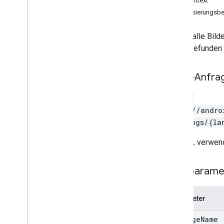
Antworttext
APK-Dateien bearbeiten
Autorisierungsbe
Bearbeitungspakete
Bearbeitungsland
Löscht alle Bild
Bearbeitungen
.
deobfuscationfiles
Bilder gefunden
Bearbeitungen
.
Details
Bearbeitungen
.
Erweiterungsdateien
HTTP-Anfra
Bearbeitungsbilder
Übersicht
DELETE
delete
https://andro
Alle löschen
/listings/{la
list
upload
Die URL verwend
Bearbeitungen
.
Einträge
Bearbeitungstester
Pfadparame
Bearbeitungen
.
Tracks
Externe Transaktionen
Parameter
generierte APK-Dateien
Zuschüsse
package
Name