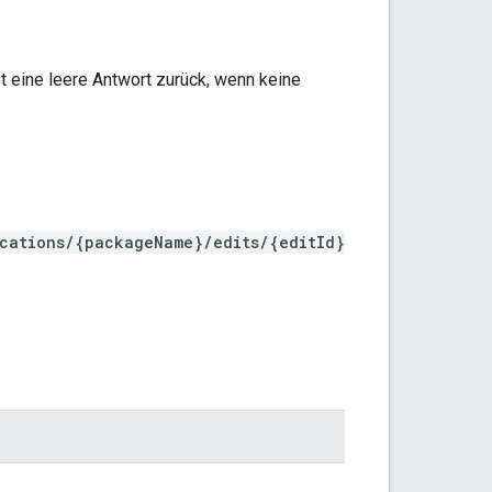
t eine leere Antwort zurück, wenn keine
ications/{packageName}/edits/{editId}