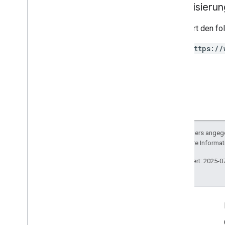
Autorisieru
Regionsversion
Restricted
Payment
Countries
Erfordert den f
Streaming
Tax
Type
Subscription
Tax
And
Compliance
https://
Settings (Steuer- und
Complianceeinstellungen für Abos)
Targeting
Tax
Tier
Token-Paginierung
Widerrufsrecht
Sofern nicht anders angege
lizenziert. Weitere Informa
Zuletzt aktualisiert: 2025-0
Produktinfo
Nutzungsbedingungen