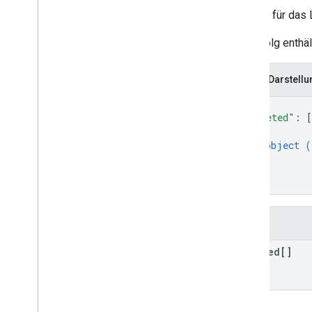
Nutzer
Antwort für das 
Typen
Bei Erfolg enthä
All
Users
Android
Sdks
JSON-Darstellu
App-Image-Typ
{
App
Recovery
Action
"deleted"
: 
[
Erweiterungsdateityp
{
Migrate
Base
Plan
Prices
Response
object (
Money
}
]
Angebots-Tag
}
Page
Info
Preis
Felder
Product
Update
Latency
Tolerance
Recovery
Status
deleted[]
Regional
Price
Migration
Config
Regional
Product
Age
Rating
Info
Regionaler Steuersatz
Regionen