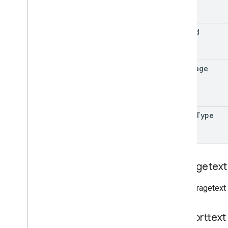
In-App-Produkte
Interne App-Artefakte
Monetarisierung
edit
Id
monetization
.
onetimeproducts
monetization
.
onetimeproducts
.
purchase
Options
language
monetization
.
onetimeproducts
.
purchase
Options
.
offers
Monetarisierung
.
Abos
monetarisierung
.
subscriptions
.
base
Plans
image
Type
monetarisierung
.
abos
.
base
Plans
.
offers
orders
purchase
.
produkte
purchases
.
productsv2
Anfragetext
purchase
.
subscriptions
purchase
.
subscriptionsv2
Der Anfragetext 
purchase
.
voidedpurchases
Rezensionen
Antworttext
systemapks
.
variants