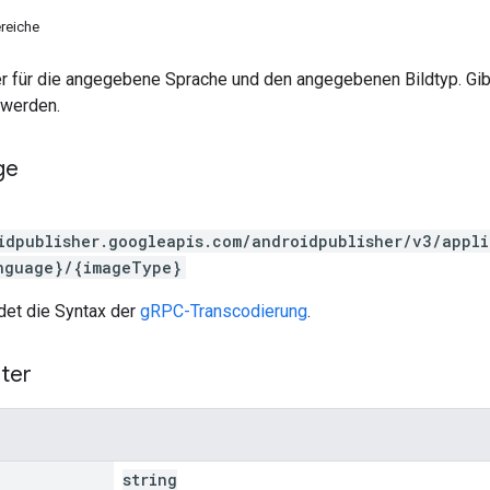
reiche
er für die angegebene Sprache und den angegebenen Bildtyp. Gib
 werden.
ge
idpublisher.googleapis.com/androidpublisher/v3/appl
nguage}/{imageType}
et die Syntax der
gRPC-Transcodierung
.
ter
string