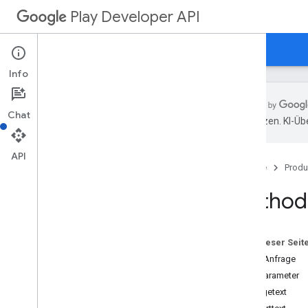
Play Developer API
Leitfäden
Referenzen
Beispiele
Info
Chat
übersetzen. KI-Üb
Ressourcenübersicht
API
Startseite
Produ
REST-Ressourcen
Anwendungen
Method:
Anwendungen
.
device
Tier
Configs
applications
.
tracks
.
releases
App-Wiederherstellung
Auf dieser Seit
appstoreappsreview
HTTP-Anfrage
appstorecatalog
.
recent
App
Views
Pfadparameter
appstorecatalog
.
recent
Update
Events
Anfragetext
Bearbeitungen