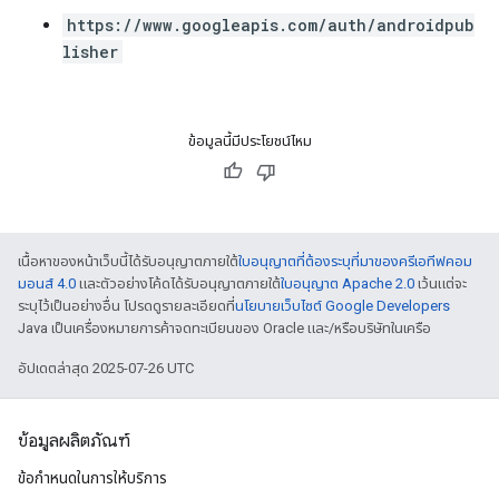
https://www.googleapis.com/auth/androidpub
lisher
ข้อมูลนี้มีประโยชน์ไหม
เนื้อหาของหน้าเว็บนี้ได้รับอนุญาตภายใต้
ใบอนุญาตที่ต้องระบุที่มาของครีเอทีฟคอม
มอนส์ 4.0
และตัวอย่างโค้ดได้รับอนุญาตภายใต้
ใบอนุญาต Apache 2.0
เว้นแต่จะ
ระบุไว้เป็นอย่างอื่น โปรดดูรายละเอียดที่
นโยบายเว็บไซต์ Google Developers
Java เป็นเครื่องหมายการค้าจดทะเบียนของ Oracle และ/หรือบริษัทในเครือ
อัปเดตล่าสุด 2025-07-26 UTC
ข้อมูลผลิตภัณฑ์
ข้อกำหนดในการให้บริการ