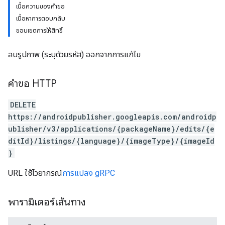
เนื้อความของคำขอ
เนื้อหาการตอบกลับ
ขอบเขตการให้สิทธิ์
ลบรูปภาพ (ระบุด้วยรหัส) ออกจากการแก้ไข
คำขอ HTTP
DELETE
https://androidpublisher.googleapis.com/androidp
ublisher/v3/applications/{packageName}/edits/{e
ditId}/listings/{language}/{imageType}/{imageId
}
URL ใช้ไวยากรณ์
การแปลง gRPC
พารามิเตอร์เส้นทาง
ions
ions.offers