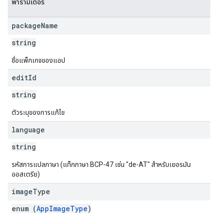
พารามิเตอร์
package
Name
s
string
ชื่อแพ็กเกจของแอป
edit
Id
string
ตัวระบุของการแก้ไข
language
string
รหัสการแปลภาษา (แท็กภาษา BCP-47 เช่น "de-AT" สำหรับเยอรมัน
ออสเตรีย)
image
Type
enum (
AppImageType
)