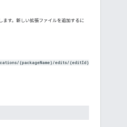
更新します。新しい拡張ファイルを追加するに
ications/{packageName}/edits/{editId}