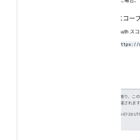
成功した場合、
users
認可スコー
Types
All
Users
次の OAuth 
Android
Sdks
App
Image
Type
https://
App
Recovery
Action
Expansion
File
Type
Migrate
Base
Plan
Prices
Response
Money
Offer
Tag
Page
Info
価格
特に記載のない限り、こ
Product
Update
Latency
Tolerance
ス
により使用許諾されま
Recovery
Status
最終更新日 2025-07-26 U
Regional
Price
Migration
Config
Regional
Product
Age
Rating
Info
Regional
Tax
Rate
Info
Regions