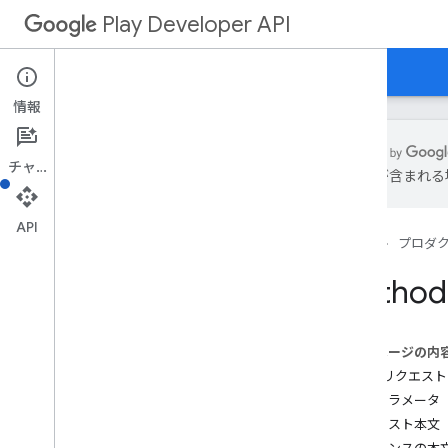
Play Developer API
ガイド
リファレンス
サンプル
情報
チャット
は誤りが含まれる
リソースの概要
API
ホーム
プロダ
REST リソース
applications
Method:
applications
.
device
Tier
Configs
applications
.
tracks
.
releases
apprecovery
このページの内
appstoreappsreview
HTTP リクエスト
appstorecatalog
.
recent
App
Views
パスパラメータ
appstorecatalog
.
recent
Update
Events
リクエスト本文
edits