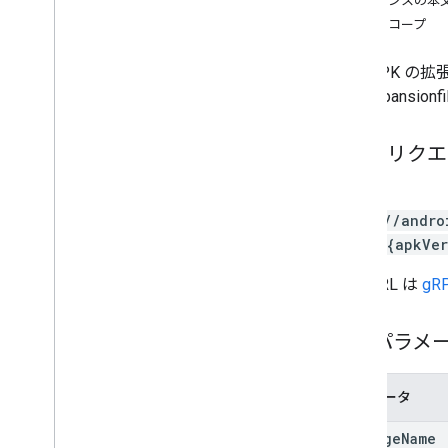
レスポンスの本
edits
.
apks
認可スコープ
edits
.
bundles
edits
.
countryavailability
別の APK 
edits
.
deobfuscationfiles
は、Expansion
edits
.
details
edits
.
expansionfiles
HTTP リク
概要
get
PUT
patch
https://andro
update
/apks/{apkVer
upload
edits
.
images
この URL は
gRP
edits
.
listings
edits
.
testers
パスパラメ
edits
.
tracks
externaltransactions
パラメータ
generatedapks
grants
package
Name