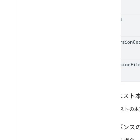
inappproducts
internalappsharingartifacts
monetization
edit
Id
monetization
.
onetimeproducts
monetization
.
onetimeproducts
.
purchase
Options
apk
Version
Co
monetization
.
onetimeproducts
.
purchase
Options
.
offers
monetization
.
subscriptions
monetization
.
subscriptions
.
base
Plans
expansion
Fil
monetization
.
subscriptions
.
base
Plans
.
offers
orders
purchases
.
products
リクエスト
purchases
.
productsv2
purchases
.
subscriptions
リクエストの本
purchases
.
subscriptionsv2
purchases
.
voidedpurchases
レスポンス
reviews
systemapks
.
variants