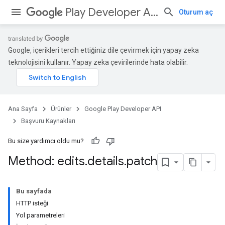
Play Developer API
Oturum aç
Google, içerikleri tercih ettiğiniz dile çevirmek için yapay zeka
teknolojisini kullanır. Yapay zeka çevirilerinde hata olabilir.
Ana Sayfa
Ürünler
Google Play Developer API
Başvuru Kaynakları
Bu size yardımcı oldu mu?
Method: edits
.
details
.
patch
Bu sayfada
HTTP isteği
Yol parametreleri