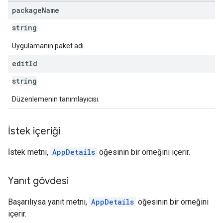
package
Name
string
s
Uygulamanın paket adı.
edit
Id
string
Düzenlemenin tanımlayıcısı.
İstek içeriği
İstek metni,
AppDetails
öğesinin bir örneğini içerir.
Yanıt gövdesi
Başarılıysa yanıt metni,
AppDetails
öğesinin bir örneğini
içerir.