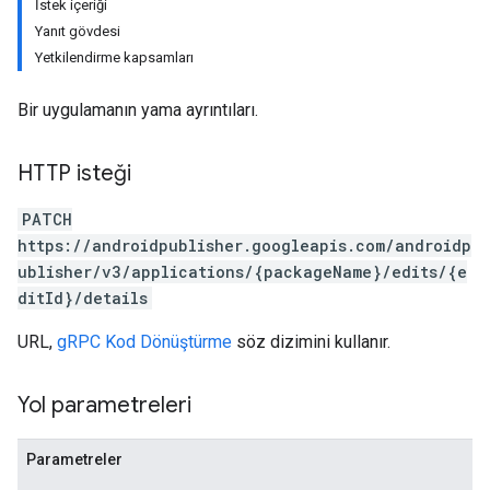
İstek içeriği
Yanıt gövdesi
Yetkilendirme kapsamları
Bir uygulamanın yama ayrıntıları.
HTTP isteği
PATCH
https://androidpublisher.googleapis.com/androidp
ublisher/v3/applications/{packageName}/edits/{e
ditId}/details
URL,
gRPC Kod Dönüştürme
söz dizimini kullanır.
Yol parametreleri
ions
Parametreler
ions.offers