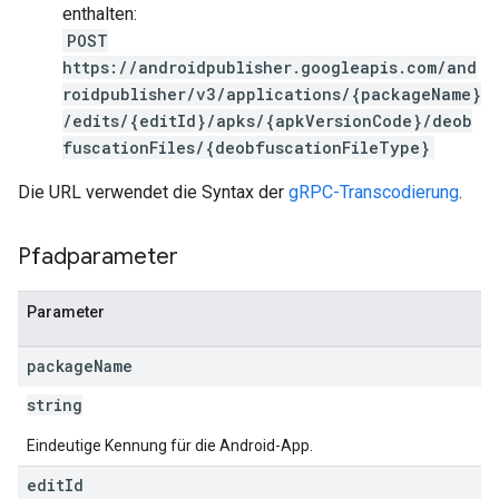
enthalten:
POST
https://androidpublisher.googleapis.com/and
roidpublisher/v3/applications/{packageName}
/edits/{editId}/apks/{apkVersionCode}/deob
fuscationFiles/{deobfuscationFileType}
Die URL verwendet die Syntax der
gRPC-Transcodierung
.
Pfadparameter
Parameter
package
Name
string
Eindeutige Kennung für die Android-App.
edit
Id