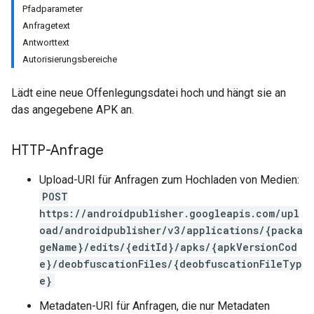
Pfadparameter
Anfragetext
Antworttext
Autorisierungsbereiche
Lädt eine neue Offenlegungsdatei hoch und hängt sie an
das angegebene APK an.
HTTP-Anfrage
Upload-URI für Anfragen zum Hochladen von Medien:
POST
https://androidpublisher.googleapis.com/upl
oad/androidpublisher/v3/applications/{packa
ions
geName}/edits/{editId}/apks/{apkVersionCod
ions.offers
e}/deobfuscationFiles/{deobfuscationFileTyp
e}
Metadaten-URI für Anfragen, die nur Metadaten