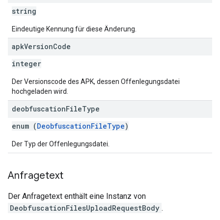
string
Eindeutige Kennung für diese Änderung.
apk
Version
Code
integer
Der Versionscode des APK, dessen Offenlegungsdatei
hochgeladen wird.
deobfuscation
File
Type
enum (
DeobfuscationFileType
)
Der Typ der Offenlegungsdatei.
Anfragetext
Der Anfragetext enthält eine Instanz von
DeobfuscationFilesUploadRequestBody
.