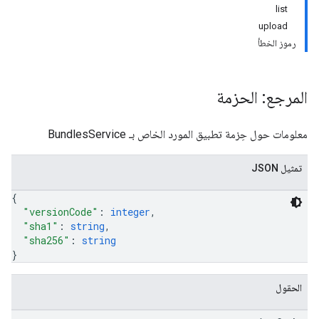
list
upload
رموز الخطأ
المرجع: الحزمة
معلومات حول حِزمة تطبيق المورد الخاص بـ BundlesService
تمثيل JSON
{
"versionCode"
: 
integer
,
"sha1"
: 
string
,
"sha256"
: 
string
}
mon
monetizati
الحقول