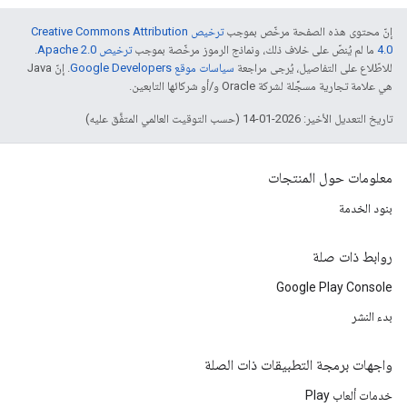
إنّ محتوى هذه الصفحة مرخّص بموجب
ترخيص Creative Commons Attribution
4.0‏
ما لم يُنصّ على خلاف ذلك، ونماذج الرموز مرخّصة بموجب
ترخيص Apache 2.0‏
.
للاطّلاع على التفاصيل، يُرجى مراجعة
سياسات موقع Google Developers‏
. إنّ Java
هي علامة تجارية مسجَّلة لشركة Oracle و/أو شركائها التابعين.
تاريخ التعديل الأخير: 2026-01-14 (حسب التوقيت العالمي المتفَّق عليه)
معلومات حول المنتجات
بنود الخدمة
روابط ذات صلة
Google Play Console
بدء النشر
واجهات برمجة التطبيقات ذات الصلة
خدمات ألعاب Play