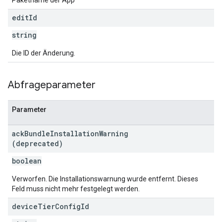
Paketname der App
edit
Id
string
Die ID der Änderung.
Abfrageparameter
Parameter
ack
Bundle
Installation
Warning
(deprecated)
boolean
Verworfen. Die Installationswarnung wurde entfernt. Dieses
Feld muss nicht mehr festgelegt werden.
device
Tier
Config
Id