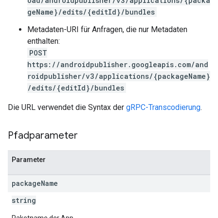
oad/androidpublisher/v3/applications/{packa
geName}/edits/{editId}/bundles
Metadaten-URI für Anfragen, die nur Metadaten
enthalten:
POST
https://androidpublisher.googleapis.com/and
roidpublisher/v3/applications/{packageName}
/edits/{editId}/bundles
Die URL verwendet die Syntax der
gRPC-Transcodierung
.
Pfadparameter
Parameter
package
Name
string