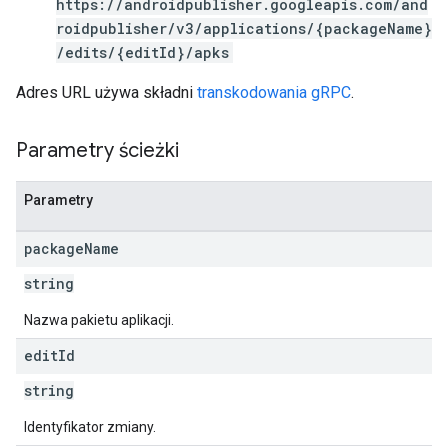
https://androidpublisher.googleapis.com/and
roidpublisher/v3/applications/{packageName}
s
/edits/{editId}/apks
Adres URL używa składni
transkodowania gRPC
.
Parametry ścieżki
Parametry
package
Name
string
Nazwa pakietu aplikacji.
edit
Id
string
Identyfikator zmiany.