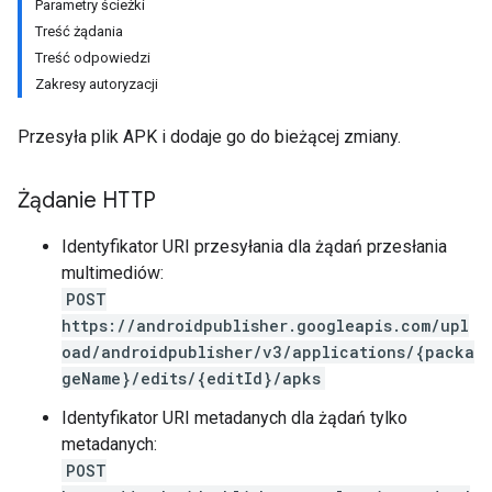
Parametry ścieżki
Treść żądania
Treść odpowiedzi
Zakresy autoryzacji
Przesyła plik APK i dodaje go do bieżącej zmiany.
Żądanie HTTP
Identyfikator URI przesyłania dla żądań przesłania
multimediów:
POST
https://androidpublisher.googleapis.com/upl
oad/androidpublisher/v3/applications/{packa
geName}/edits/{editId}/apks
Identyfikator URI metadanych dla żądań tylko
ions
metadanych:
ions.offers
POST