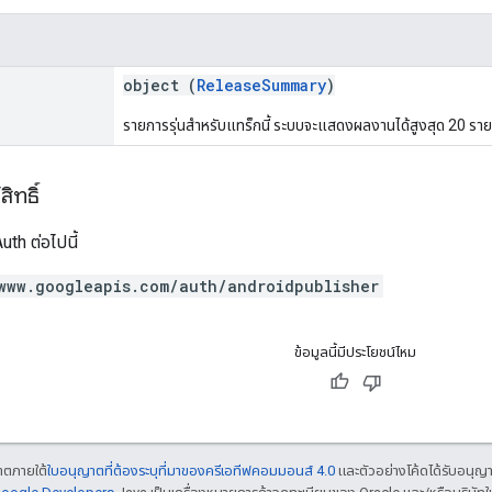
object (
ReleaseSummary
)
รายการรุ่นสำหรับแทร็กนี้ ระบบจะแสดงผลงานได้สูงสุด 20 รา
ิทธิ์
th ต่อไปนี้
www.googleapis.com/auth/androidpublisher
ข้อมูลนี้มีประโยชน์ไหม
ญาตภายใต้
ใบอนุญาตที่ต้องระบุที่มาของครีเอทีฟคอมมอนส์ 4.0
และตัวอย่างโค้ดได้รับอนุญ