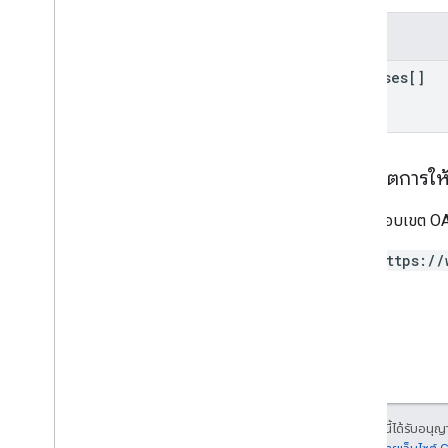
All
Users
Android
Sdks
ช่อง
ประเภทรูปภาพแอป
releases[]
App
Recovery
Action
ประเภทไฟล์การขยาย
Migrate
Base
Plan
Prices
Response
เงิน
ขอบเขตการให้ส
แท็กข้อเสนอ
ข้อมูลหน้าเว็บ
ต้องใช้ขอบเขต OAu
ราคา
Product
Update
Latency
Tolerance
https://
Recovery
Status
การกําหนดค่าการย้ายข้อมูลระดับภูมิภาค
Regional
Product
Age
Rating
Info
ข้อมูลภาษีอัตราภาษีระดับภูมิภาค
ภูมิภาค
เวอร์ชันภูมิภาค
Restricted
Payment
Countries
เนื้อหาของหน้าเว็บนี้ได้รับอนุ
ประเภทภาษีสตรีมมิง