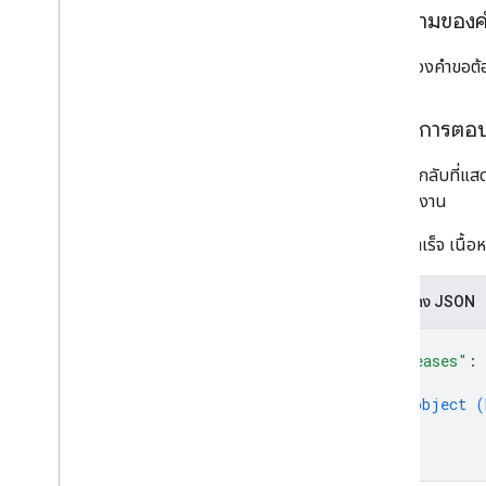
monetization
.
onetimeproducts
เนื้อความของ
monetization
.
onetimeproducts
.
purchase
Options
เนื้อหาของคำขอต้อ
monetization
.
onetimeproducts
.
purchase
Options
.
offers
การสร้างรายได้
.
การสมัครใช้บริการ
เนื้อหาการตอ
monetization
.
subscriptions
.
base
Plans
monetization
.
subscriptions
.
base
Plans
.
การตอบกลับที่แสดง
offers
พร้อมใช้งาน
ใบสั่งซื้อ
purchase
.
products
หากทำสำเร็จ เนื้อห
purchases
.
productsv2
purchase
.
subscriptions
การแสดง JSON
purchase
.
subscriptionsv2
{
purchases
.
Lededpurchases
"releases"
: 
รีวิว
{
Systemapks
.
variants
object (
ผู้ใช้
}
]
}
ประเภท