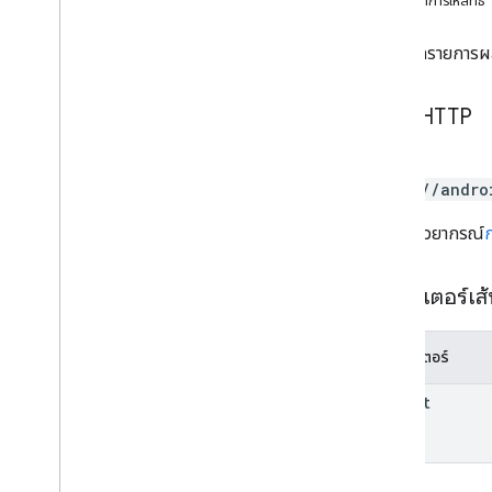
ขอบเขตการให้สิทธิ์
appstorecatalog
.
recent
Update
Events
การแก้ไข
แสดงผลรายการผลงา
การแก้ไข
.
apk
ไฟล์ edit
.
bundles
คำขอ HTTP
การแก้ไขค่าประเทศ
ไฟล์ editdedefuscation
GET
การแก้ไขรายละเอียด
https://andro
การแก้ไขไฟล์แบบขยาย
การแก้ไขรูปภาพ
URL ใช้ไวยากรณ์
การแก้ไข
.
ข้อมูล
เครื่องมือแก้ไขการทดสอบ
พารามิเตอร์เส
การแก้ไขแทร็ก
ธุรกรรมภายนอก
พารามิเตอร์
Createapks
Grants
parent
ไอเทมที่ซื้อในแอป
อาร์ติแฟกต์การแชร์ภายใน
monetization