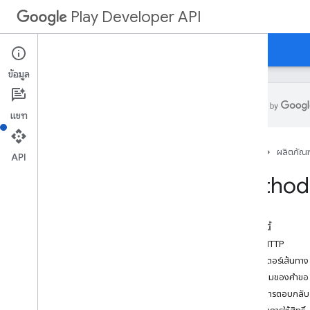
Play Developer API
คำแนะนำ
ข้อมูลอ้างอิง
ตัวอย่าง
ข้อมูล
แชท
สรุปทรัพยากร
หน้าแรก
ผลิตภัณฑ
API
ทรัพยากรของ REST
Method:
แอปพลิเคชัน
Applications
.
device
Tier
Configs
applications
.
tracks
.
releases
ในหน้านี้
ภาพรวม
คำขอ HTTP
ลิสต์
พารามิเตอร์เส้นทาง
การกู้คืนแอป
เนื้อความของคำขอ
appstoreappsreview
เนื้อหาการตอบกลับ
appstorecatalog
.
recent
App
Views