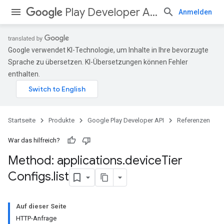
Play Developer API
Anmelden
Google verwendet KI-Technologie, um Inhalte in Ihre bevorzugte
Sprache zu übersetzen. KI-Übersetzungen können Fehler
enthalten.
Startseite
Produkte
Google Play Developer API
Referenzen
War das hilfreich?
Method: applications
.
device
Tier
Configs
.
list
Auf dieser Seite
HTTP-Anfrage