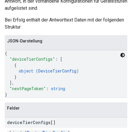
Antwort, in der vorhandene Konfigurationen für Gerätestufen
aufgelistet sind.
Bei Erfolg enthält der Antworttext Daten mit der folgenden
Struktur:
JSON-Darstellung
{
"deviceTierConfigs"
: 
[
{
object (
DeviceTierConfig
)
}
]
,
"nextPageToken"
: 
string
}
Felder
device
Tier
Configs[]