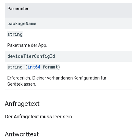
Parameter
package
Name
string
Paketname der App.
device
Tier
Config
Id
string (
int64
format)
Erforderlich. ID einer vorhandenen Konfiguration für
Geräteklassen.
Anfragetext
Der Anfragetext muss leer sein.
Antworttext