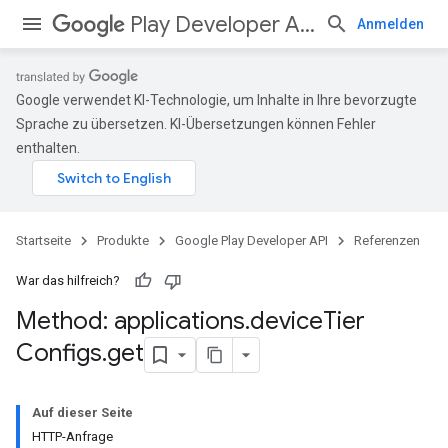
Play Developer API
Anmelden
Google verwendet KI-Technologie, um Inhalte in Ihre bevorzugte
Sprache zu übersetzen. KI-Übersetzungen können Fehler
enthalten.
Startseite
Produkte
Google Play Developer API
Referenzen
War das hilfreich?
Method: applications
.
device
Tier
Configs
.
get
Auf dieser Seite
HTTP-Anfrage