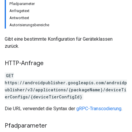
Pfadparameter
Anfragetext
Antworttext
Autorisierungsbereiche
Gibt eine bestimmte Konfiguration für Geräteklassen
zurück.
HTTP-Anfrage
GET
https://androidpublisher.googleapis.com/androidp
ublisher/v3/applications/{packageName}/deviceTi
erConfigs/{deviceTierConfigId}
Die URL verwendet die Syntax der
gRPC-Transcodierung
.
ions
ions.offers
Pfadparameter