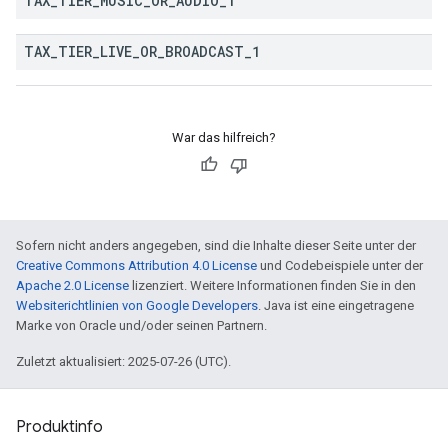
TAX
_
TIER
_
MUSIC
_
OR
_
AUDIO
_
1
TAX
_
TIER
_
LIVE
_
OR
_
BROADCAST
_
1
War das hilfreich?
Sofern nicht anders angegeben, sind die Inhalte dieser Seite unter der
Creative Commons Attribution 4.0 License
und Codebeispiele unter der
Apache 2.0 License
lizenziert. Weitere Informationen finden Sie in den
Websiterichtlinien von Google Developers
. Java ist eine eingetragene
Marke von Oracle und/oder seinen Partnern.
Zuletzt aktualisiert: 2025-07-26 (UTC).
Produktinfo