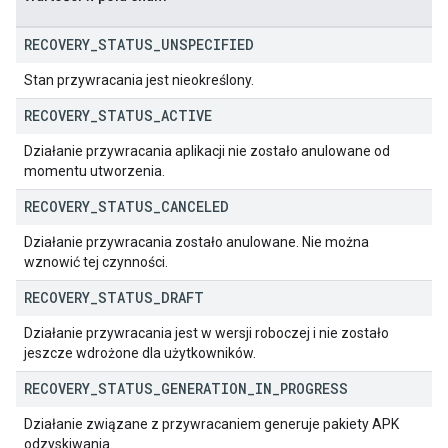
RECOVERY
_
STATUS
_
UNSPECIFIED
Stan przywracania jest nieokreślony.
RECOVERY
_
STATUS
_
ACTIVE
Działanie przywracania aplikacji nie zostało anulowane od
momentu utworzenia.
RECOVERY
_
STATUS
_
CANCELED
Działanie przywracania zostało anulowane. Nie można
wznowić tej czynności.
RECOVERY
_
STATUS
_
DRAFT
ions
ions.offers
Działanie przywracania jest w wersji roboczej i nie zostało
jeszcze wdrożone dla użytkowników.
RECOVERY
_
STATUS
_
GENERATION
_
IN
_
PROGRESS
s
Działanie związane z przywracaniem generuje pakiety APK
odzyskiwania.