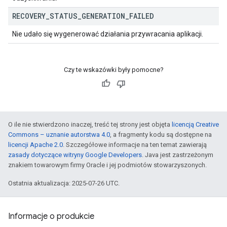
RECOVERY
_
STATUS
_
GENERATION
_
FAILED
Nie udało się wygenerować działania przywracania aplikacji.
Czy te wskazówki były pomocne?
O ile nie stwierdzono inaczej, treść tej strony jest objęta
licencją Creative
Commons – uznanie autorstwa 4.0
, a fragmenty kodu są dostępne na
licencji Apache 2.0
. Szczegółowe informacje na ten temat zawierają
zasady dotyczące witryny Google Developers
. Java jest zastrzeżonym
znakiem towarowym firmy Oracle i jej podmiotów stowarzyszonych.
Ostatnia aktualizacja: 2025-07-26 UTC.
Informacje o produkcie